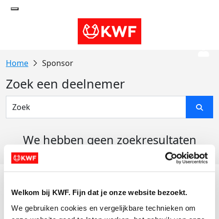
Sponsor
Zoek een deelnemer
We hebben geen zoekresultaten
gevonden
Acties
Welkom bij KWF. Fijn dat je onze website bezoekt.
Actiematerialen
We gebruiken cookies en vergelijkbare technieken om 
Evenementen