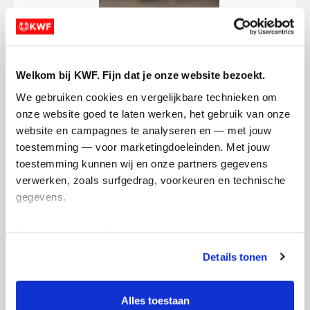
Welkom bij KWF. Fijn dat je onze website bezoekt.
We gebruiken cookies en vergelijkbare technieken om 
onze website goed te laten werken, het gebruik van onze 
website en campagnes te analyseren en — met jouw 
toestemming — voor marketingdoeleinden. Met jouw 
Deel op
toestemming kunnen wij en onze partners gegevens 
verwerken, zoals surfgedrag, voorkeuren en technische 
Badges
gegevens.
Deze gegevens helpen ons om campagnes te meten, 
prestaties te verbeteren en relevante KWF-content te 
Details tonen
tonen. Je kunt je toestemming op elk moment wijzigen of 
intrekken via Cookie instellingen onderaan de pagina. De 
lijst met cookies is te vinden in het tabblad “details”.
Alles toestaan