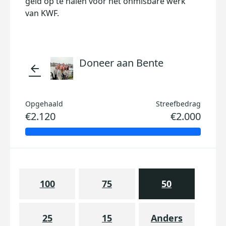
geld op te halen voor het onmisbare werk
van KWF.
Doneer aan Bente
arrow_back
Opgehaald
Streefbedrag
€2.120
€2.000
100
75
50
25
15
Anders