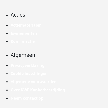
Acties
Actiematerialen
Evenementen
Kom in actie
Algemeen
Privacyverklaring
Cookie instellingen
Algemene voorwaarden
Over KWF Kankerbestrijding
Neem contact op