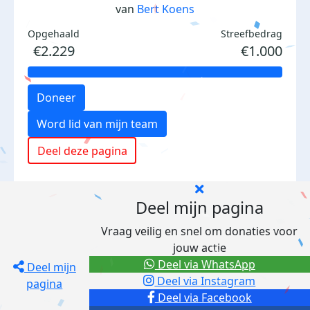
van
Bert Koens
Opgehaald
Streefbedrag
€2.229
€1.000
Doneer
Word lid van mijn team
Deel deze pagina
Deel mijn pagina
Vraag veilig en snel om donaties voor
jouw actie
Deel via WhatsApp
Deel mijn
Deel via Instagram
pagina
Deel via Facebook