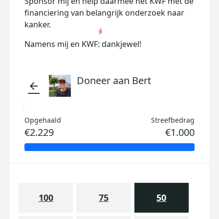
Sponsor mij en help daarmee het KWF met de
financiering van belangrijk onderzoek naar
kanker.
Namens mij en KWF: dankjewel!
Doneer aan Bert
arrow_back
Opgehaald
Streefbedrag
€2.229
€1.000
100
75
50