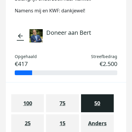
Namens mij en KWF: dankjewel!
Doneer aan Bert
arrow_back
Opgehaald
Streefbedrag
€417
€2.500
100
75
50
25
15
Anders