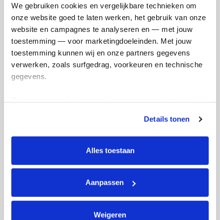
We gebruiken cookies en vergelijkbare technieken om 
onze website goed te laten werken, het gebruik van onze 
website en campagnes te analyseren en — met jouw 
Ik wil bijdragen aan de transactiekosten
toestemming — voor marketingdoeleinden. Met jouw 
en betaal €0.75 extra.
toestemming kunnen wij en onze partners gegevens 
verwerken, zoals surfgedrag, voorkeuren en technische 
Doneer nu
gegevens.
Deze gegevens helpen ons om campagnes te meten, 
prestaties te verbeteren en relevante KWF-content te 
Details tonen
tonen. Je kunt je toestemming op elk moment wijzigen of 
Opgehaald
Streefbedrag
intrekken via Cookie instellingen onderaan de pagina. De 
€417
€2.500
lijst met cookies is te vinden in het tabblad “details”.
Alles toestaan
Doneer
Aanpassen
Badges
Weigeren