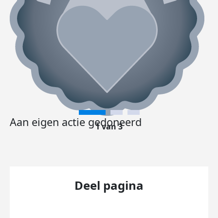
Aan eigen actie gedoneerd
1 van 3
Deel pagina