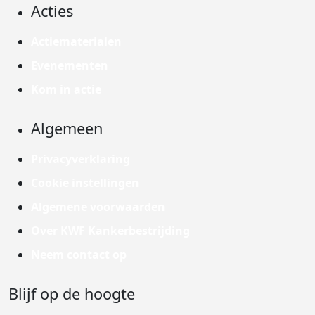
Acties
Actiematerialen
Evenementen
Kom in actie
Algemeen
Privacyverklaring
Cookie instellingen
Algemene voorwaarden
Over KWF Kankerbestrijding
Neem contact op
Blijf op de hoogte