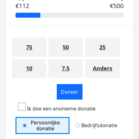
€112
€500
75
50
25
10
7.5
Anders
Doneer
Ik doe een anonieme donatie
Persoonlijke
Bedrijfsdonatie
donatie