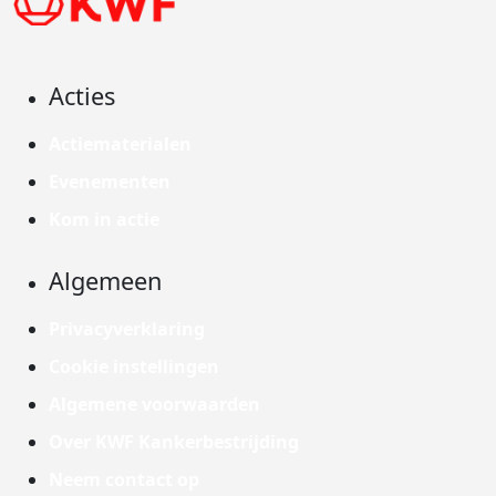
Acties
Actiematerialen
Evenementen
Kom in actie
Algemeen
Privacyverklaring
Cookie instellingen
Algemene voorwaarden
Over KWF Kankerbestrijding
Neem contact op