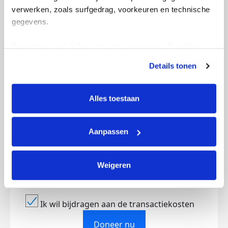
verwerken, zoals surfgedrag, voorkeuren en technische 
gegevens.
Deze gegevens helpen ons om campagnes te meten, 
prestaties te verbeteren en relevante KWF-content te 
Details tonen
tonen. Je kunt je toestemming op elk moment wijzigen of 
intrekken via Cookie instellingen onderaan de pagina. De 
Creditcard
lijst met cookies is te vinden in het tabblad “details”.
Alles toestaan
Referentie
Aanpassen
Weigeren
Ik wil bijdragen aan de transactiekosten
Doneer nu