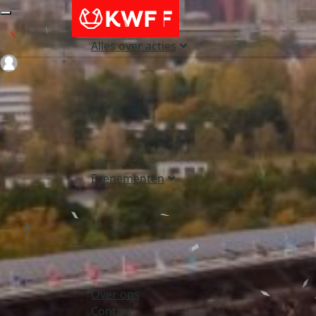
Alles over acties
Login
Evenementen
Over ons
Contact