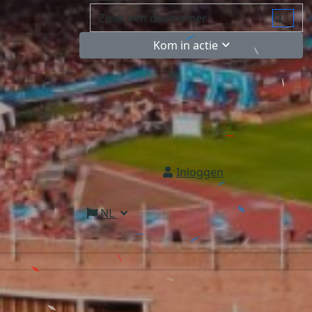
Kom in actie
Inloggen
NL