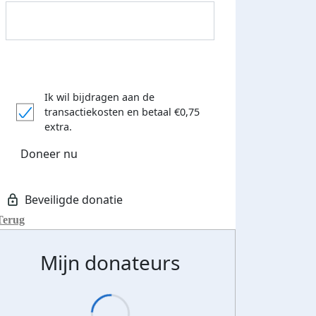
Ik wil bijdragen aan de
transactiekosten
en betaal €0,75
extra.
 euro opgehaald: t-shirt
E-mails verstuurd
Doneer nu
iend
Terug
Mijn donateurs