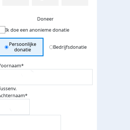
Doneer
Ik doe een anonieme donatie
Donation Type
Persoonlijke
Bedrijfsdonatie
donatie
Voornaam*
Tussenv.
Achternaam*