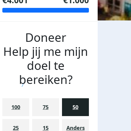
€4.001
€1.000
Doneer
Help jij me mijn
doel te
bereiken?
100
75
50
25
15
Anders