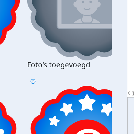
Foto's toegevoegd
€500
verd