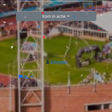
Kom in actie
Inloggen
NL