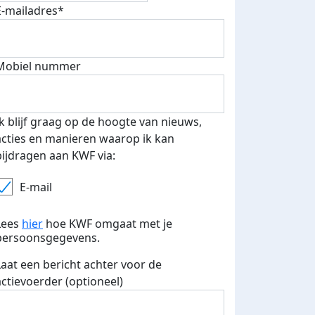
E-mailadres*
Mobiel nummer
Ik blijf graag op de hoogte van nieuws,
acties en manieren waarop ik kan
bijdragen aan KWF via:
E-mail
Lees
hier
hoe KWF omgaat met je
persoonsgegevens.
Laat een bericht achter voor de
actievoerder (optioneel)