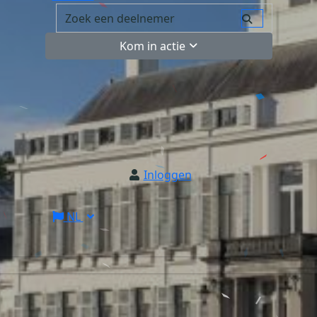
Kom in actie
Inloggen
NL