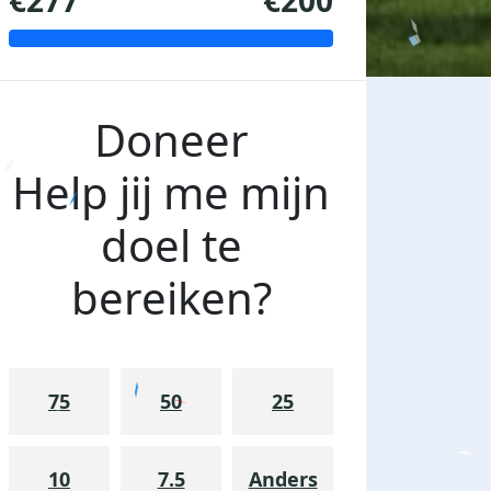
€277
€200
Doneer
Help jij me mijn
doel te
bereiken?
75
50
25
10
7.5
Anders