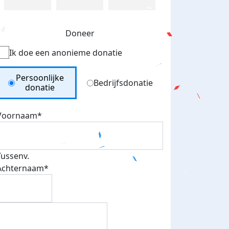
Doneer
Ik doe een anonieme donatie
Donation Type
Persoonlijke
Bedrijfsdonatie
donatie
Voornaam*
Tussenv.
Achternaam*