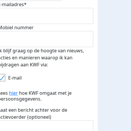
E-mailadres*
fondsenwerver
E-mails verstuurd
Mobiel nummer
Ik blijf graag op de hoogte van nieuws,
acties en manieren waarop ik kan
bijdragen aan KWF via:
E-mail
Lees
hier
hoe KWF omgaat met je
persoonsgegevens.
Laat een bericht achter voor de
actievoerder (optioneel)