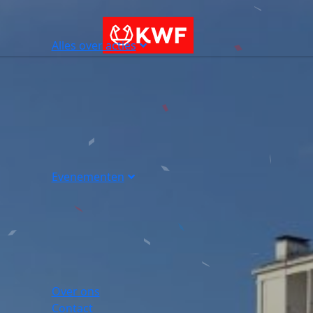
Alles over acties
Evenementen
Over ons
Contact