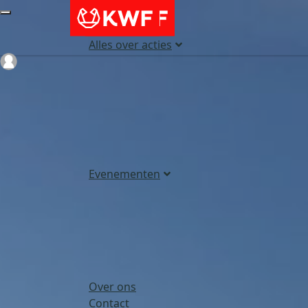
Alles over acties
Login
Evenementen
Over ons
Contact