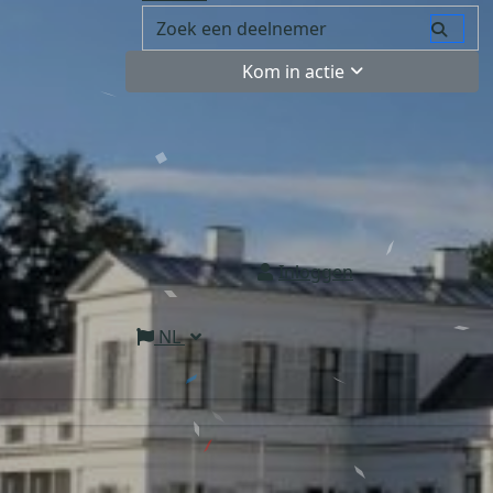
Kom in actie
Inloggen
NL