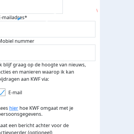
E-mailadres*
Mobiel nummer
Ik blijf graag op de hoogte van nieuws,
acties en manieren waarop ik kan
bijdragen aan KWF via:
E-mail
Lees
hier
hoe KWF omgaat met je
persoonsgegevens.
Laat een bericht achter voor de
actievoerder (optioneel)