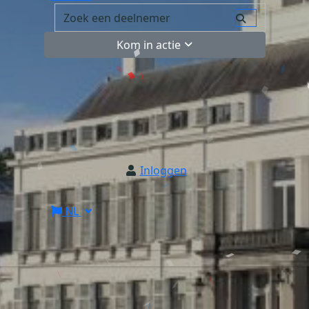
Kom in actie
Inloggen
NL