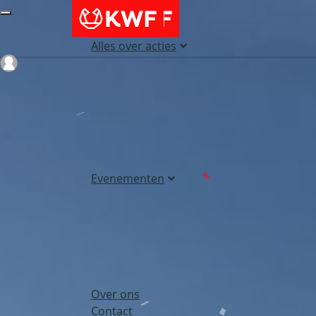
Alles over acties
Login
Evenementen
Over ons
Contact