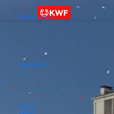
Alles over acties
Evenementen
Over ons
Contact