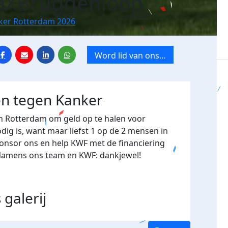
aXBruggenloop
nker Rotterdam 2026
Word lid van ons
team
en tegen Kanker
in Rotterdam
om geld op te halen voor
ig is, want maar liefst 1 op de 2 mensen in
ponsor ons en help KWF met de financiering
 Namens ons team en KWF: dankjewel!
s
galerij