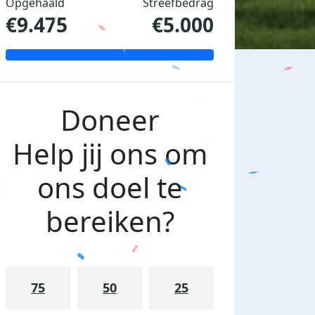
Opgehaald
Streefbedrag
€9.475
€5.000
Doneer
Help jij ons om
ons doel te
bereiken?
75
50
25