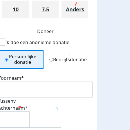
10
7.5
Anders
Doneer
Ik doe een anonieme donatie
Donation Type
Persoonlijke
Bedrijfsdonatie
donatie
Voornaam*
Tussenv.
Achternaam*