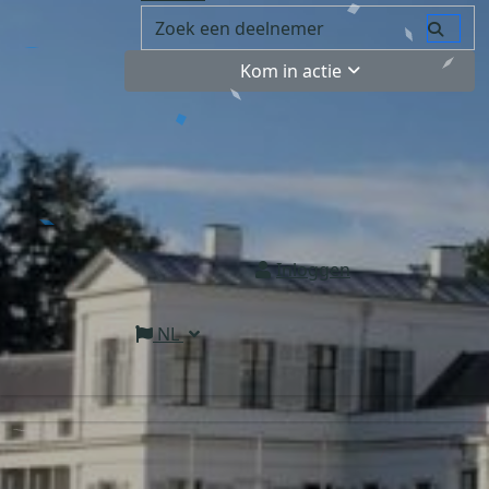
Kom in actie
Inloggen
NL