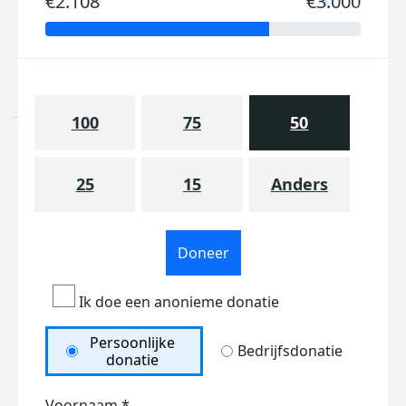
€2.108
€3.000
100
75
50
25
15
Anders
Doneer
Ik doe een anonieme donatie
Persoonlijke
Bedrijfsdonatie
donatie
Voornaam *