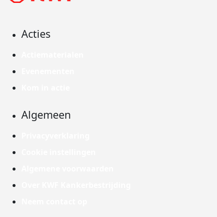
Acties
Actiematerialen
Evenementen
Kom in actie
Algemeen
Privacyverklaring
Cookie instellingen
Algemene voorwaarden
Over KWF Kankerbestrijding
Neem contact op