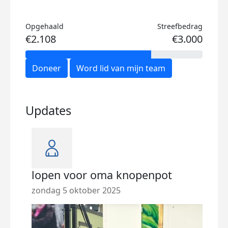
Opgehaald
Streefbedrag
€2.108
€3.000
Doneer
Word lid van mijn team
Updates
lopen voor oma knopenpot
lop
zondag 5 oktober 2025
zond
Vand
bedr