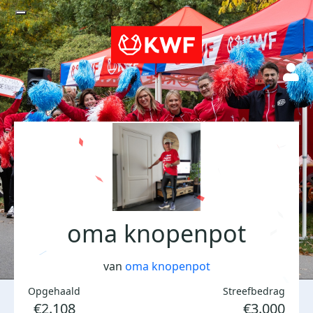
oma knopenpot
van
oma knopenpot
Opgehaald
Streefbedrag
€2.108
€3.000