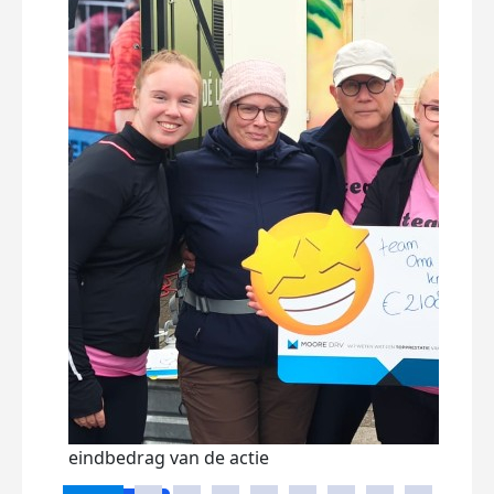
dit i
iede
en d
Dee
eindbedrag van de actie