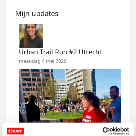
Mijn updates
Urban Trail Run #2 Utrecht
Urb
Gro
maandag 4 mei 2026
zond