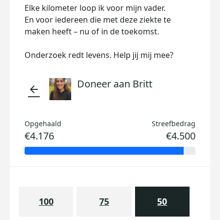
Elke kilometer loop ik voor mijn vader.
En voor iedereen die met deze ziekte te
maken heeft – nu of in de toekomst.
Onderzoek redt levens. Help jij mij mee?
Doneer aan Britt
arrow_back
Opgehaald
Streefbedrag
€4.176
€4.500
100
75
50