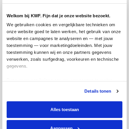
Welkom bij KWF. Fijn dat je onze website bezoekt.
We gebruiken cookies en vergelijkbare technieken om 
onze website goed te laten werken, het gebruik van onze 
website en campagnes te analyseren en — met jouw 
toestemming — voor marketingdoeleinden. Met jouw 
toestemming kunnen wij en onze partners gegevens 
verwerken, zoals surfgedrag, voorkeuren en technische 
gegevens.
De tweede Urban Trail Run in Utrecht is
een feit! 🏻‍️ In het zonnetje mochten we
Vori
Deze gegevens helpen ons om campagnes te meten, 
de run lopen door de straten van Utrecht.
Urba
prestaties te verbeteren en relevante KWF-content te 
Van Paleis Lofen, naar musea en
best
Details tonen
tonen. Je kunt je toestemming op elk moment wijzigen of 
verschillende kroegjes. We gingen als een
Het 
intrekken via Cookie instellingen onderaan de pagina. De 
speer! Trots dat ik deze run heb mogen
waar
lijst met cookies is te vinden in het tabblad “details”.
Alles toestaan
lopen om geld op te halen voor
stra
kankeronderzoek van KWF. Extra dank
dwar
voor alle support bij de run.️ Nog minimaal
plek
Aanpassen