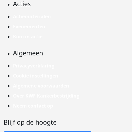
Acties
Actiematerialen
Evenementen
Kom in actie
Algemeen
Privacyverklaring
Cookie instellingen
Algemene voorwaarden
Over KWF Kankerbestrijding
Neem contact op
Blijf op de hoogte