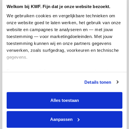
Welkom bij KWF. Fijn dat je onze website bezoekt.
We gebruiken cookies en vergelijkbare technieken om 
onze website goed te laten werken, het gebruik van onze 
website en campagnes te analyseren en — met jouw 
toestemming — voor marketingdoeleinden. Met jouw 
Ik wil bijdragen aan de transactiekosten
toestemming kunnen wij en onze partners gegevens 
en betaal €0.75 extra.
verwerken, zoals surfgedrag, voorkeuren en technische 
Doneer nu
gegevens.
Deze gegevens helpen ons om campagnes te meten, 
prestaties te verbeteren en relevante KWF-content te 
Details tonen
tonen. Je kunt je toestemming op elk moment wijzigen of 
intrekken via Cookie instellingen onderaan de pagina. De 
Opgehaald
Streefbedrag
lijst met cookies is te vinden in het tabblad “details”.
€166
€450
Alles toestaan
Doneer
Word lid van mijn team
Aanpassen