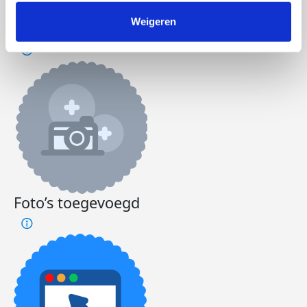
Badges
Weigeren
Foto’s toegevoegd