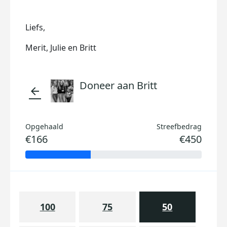
Liefs,
Merit, Julie en Britt
Doneer aan Britt
arrow_back
Opgehaald
Streefbedrag
€166
€450
100
75
50