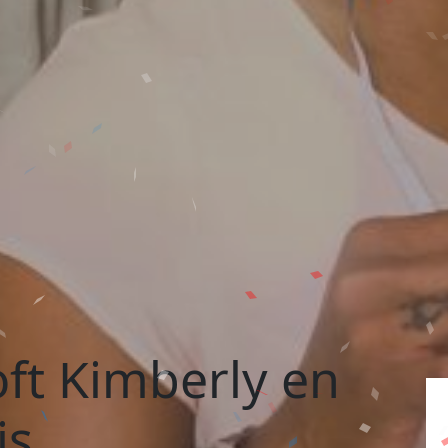
oft Kimberly en
is