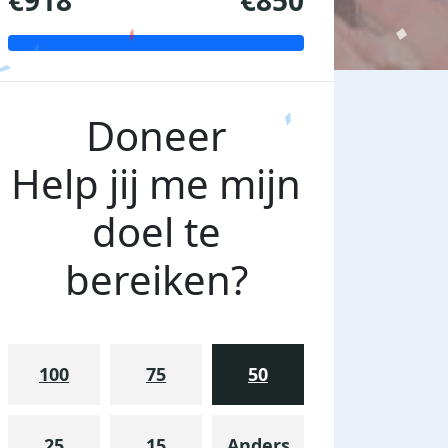
€918
€850
Doneer
Help jij me mijn
doel te
bereiken?
100
75
50
25
15
Anders