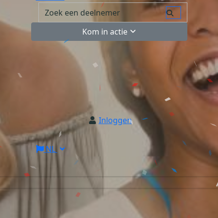
Kom in actie
Inloggen
NL