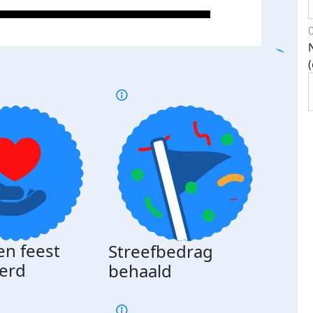
en feest
Streefbedrag
erd
behaald