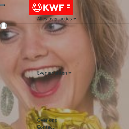
Alles over acties
Login
Evenementen
Over ons
Contact