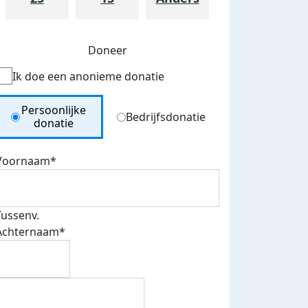
Doneer
Ik doe een anonieme donatie
Donation Type
Persoonlijke
Bedrijfsdonatie
donatie
Voornaam*
Tussenv.
Achternaam*