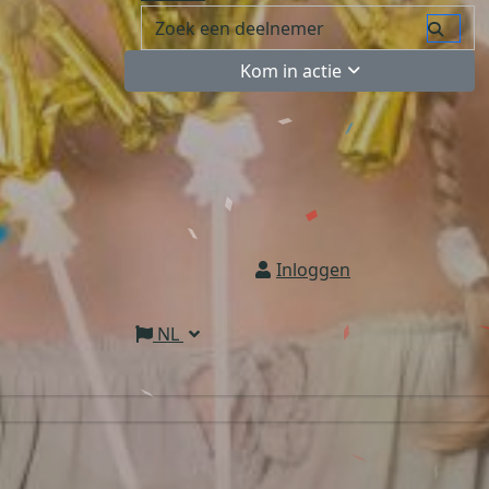
Kom in actie
Inloggen
NL