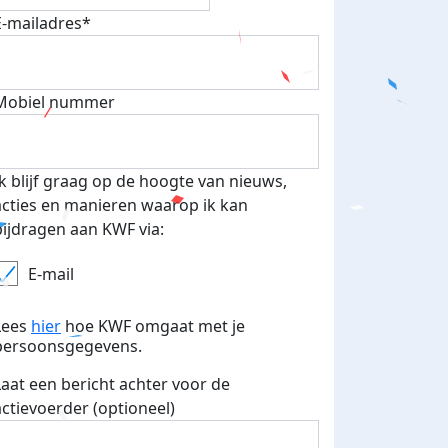
E-mailadres*
Mobiel nummer
Ik blijf graag op de hoogte van nieuws,
acties en manieren waarop ik kan
bijdragen aan KWF via:
E-mail
Lees
hier
hoe KWF omgaat met je
persoonsgegevens.
Laat een bericht achter voor de
actievoerder (optioneel)