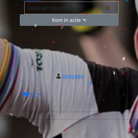
Kom in actie
Inloggen
NL