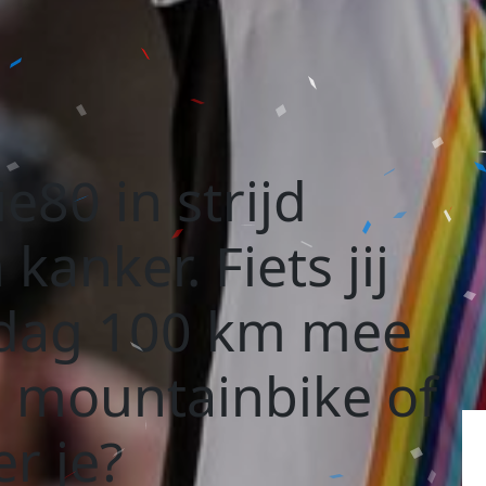
e80 in strijd
kanker. Fiets jij
rdag 100 km mee
 mountainbike of
r je?