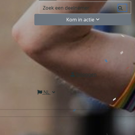
Kom in actie
Inloggen
NL