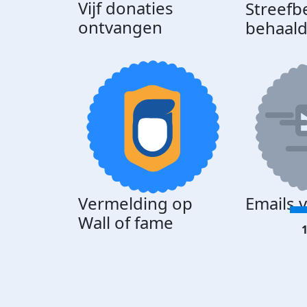
Vijf donaties
Streefb
ontvangen
behaal
Vermelding op
Emails 
Wall of fame
1