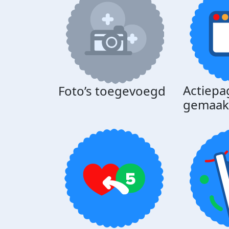
Actiepa
Foto’s toegevoegd
gemaak