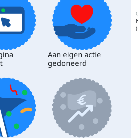
gina
Aan eigen actie
Dona
t
gedoneerd
beda