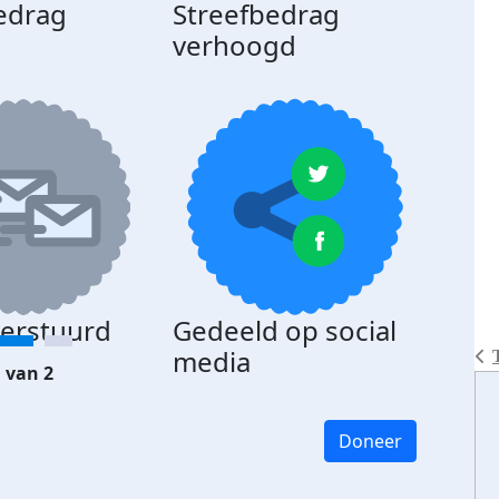
edrag
Streefbedrag
d
verhoogd
verstuurd
Gedeeld op social
media
 van 2
Doneer