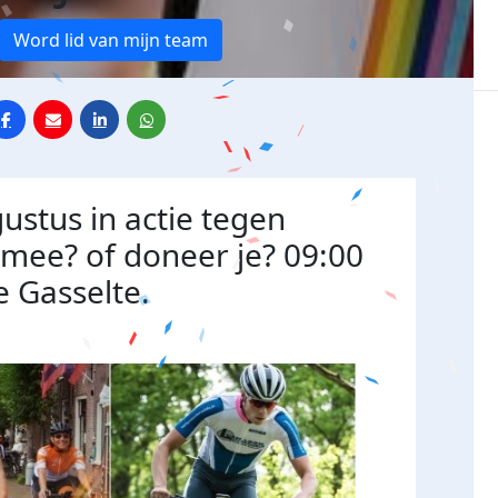
Word lid van mijn team
ustus in actie tegen
j mee? of doneer je? 09:00
e Gasselte.