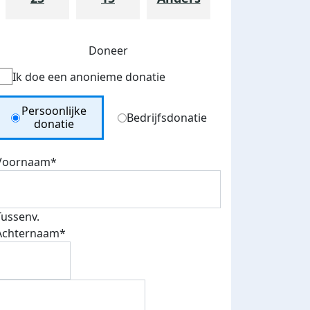
Doneer
Ik doe een anonieme donatie
Donation Type
Persoonlijke
Bedrijfsdonatie
donatie
Voornaam*
Tussenv.
Achternaam*