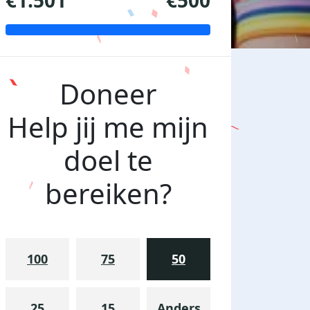
€1.501
€500
Doneer
Help jij me mijn
doel te
bereiken?
100
75
50
25
15
Anders