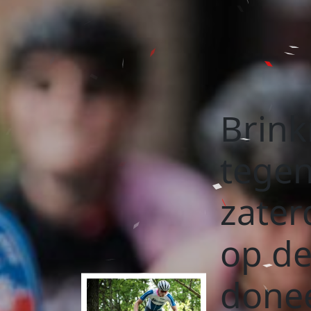
Brinki
tegen 
zate
op de
donee