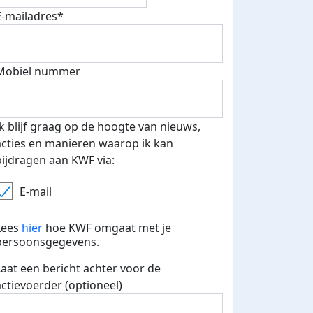
E-mailadres*
Mobiel nummer
Ik blijf graag op de hoogte van nieuws,
acties en manieren waarop ik kan
bijdragen aan KWF via:
E-mail
Lees
hier
hoe KWF omgaat met je
persoonsgegevens.
Laat een bericht achter voor de
actievoerder (optioneel)