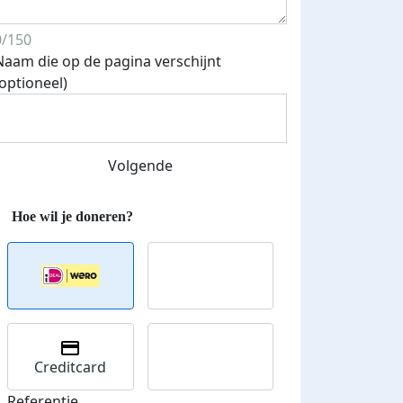
0/150
Naam die op de pagina verschijnt
(optioneel)
teurs
Volgende
nkt
Creditcard
Referentie