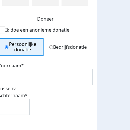
Doneer
Ik doe een anonieme donatie
Donation Type
Persoonlijke
Bedrijfsdonatie
donatie
Voornaam*
Tussenv.
Achternaam*