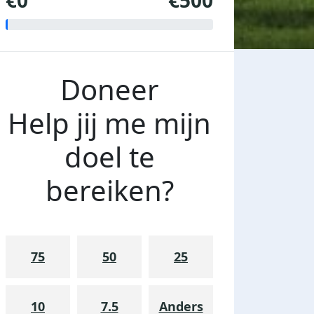
€0
€500
Doneer
Help jij me mijn
doel te
bereiken?
75
50
25
10
7.5
Anders