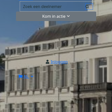
Kom in actie
Inloggen
NL