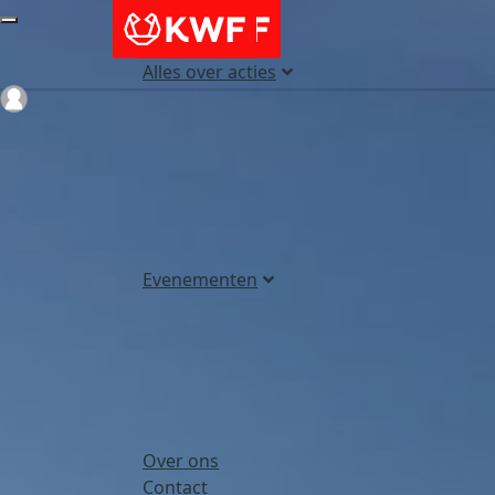
Alles over acties
Login
Evenementen
Over ons
Contact