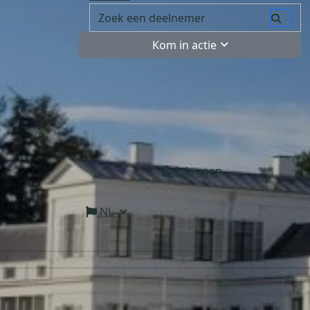
Kom in actie
Inloggen
NL