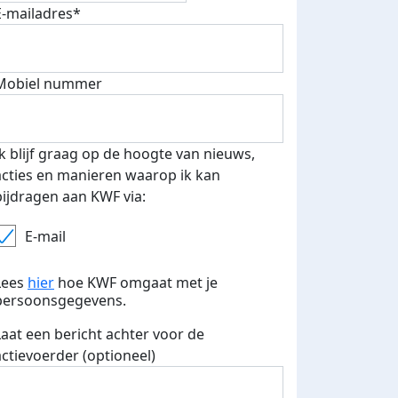
E-mailadres*
fondsenwerver
E-mails verstuurd
Mobiel nummer
Ik blijf graag op de hoogte van nieuws,
acties en manieren waarop ik kan
bijdragen aan KWF via:
E-mail
Lees
hier
hoe KWF omgaat met je
persoonsgegevens.
Laat een bericht achter voor de
actievoerder (optioneel)