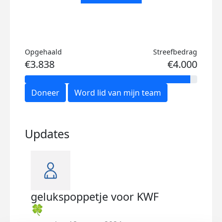
Opgehaald
Streefbedrag
€3.838
€4.000
Doneer
Word lid van mijn team
Updates
gelukspoppetje voor KWF
🍀