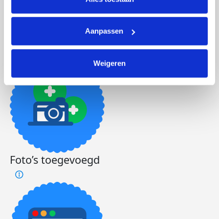
Badges
Aanpassen
Weigeren
Foto’s toegevoegd