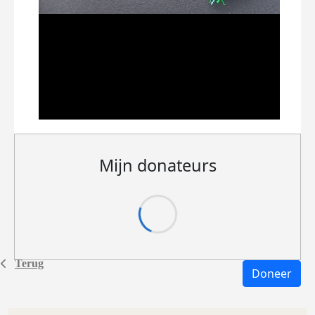
Mijn donateurs
Terug
Doneer