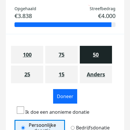
Opgehaald
Streefbedrag
€3.838
€4.000
100
75
50
25
15
Anders
Doneer
Ik doe een anonieme donatie
Persoonlijke
Bedrijfsdonatie