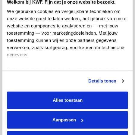
Welkom bij KWF. Fijn dat je onze website bezoekt.
We gebruiken cookies en vergelijkbare technieken om 
onze website goed te laten werken, het gebruik van onze 
website en campagnes te analyseren en — met jouw 
toestemming — voor marketingdoeleinden. Met jouw 
Kin omhoog, blik vooruit!
Pos
toestemming kunnen wij en onze partners gegevens 
🏃🏾‍♀️
inz
verwerken, zoals surfgedrag, voorkeuren en technische 
woensdag 11 februari 2026
woen
gegevens.
Deze gegevens helpen ons om campagnes te meten, 
prestaties te verbeteren en relevante KWF-content te 
Details tonen
tonen. Je kunt je toestemming op elk moment wijzigen of 
intrekken via Cookie instellingen onderaan de pagina. De 
lijst met cookies is te vinden in het tabblad “details”.
Alles toestaan
Aanpassen