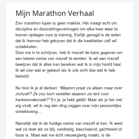
Mijn Marathon Verhaal
Een marathon lopen is geen makkie. Het vraagt echt om
discipline en doorzettingsvermogen om elke keer weer te
komen opdagen voor je training. Eerlijk gezegd is de reden
dat ik hiervoor heb gekozen dat ik die kwaliteiten zelf wil
ontwikkelen.
Door me in te schrijven, heb ik mezelf de kans gegeven om
een betere versie van mezelf te worden. Ik wil aan mezelf
bewijzen dat ik alles kan bereiken wat ik in mijn hoofd haal.
Ik wil zien wat er gebeurt als ik ook echt doe wat ik heb
beloofd.
Nu hoor ik je al denken:
“Waarom praat ze alleen maar over
zichzelf? Ze zou toch vertellen waarom ze rent voor
kankeronderzoek?”
En ja, je hebt gelijk! Maar als je het niet
erg vindt, wil ik nog één ding zeggen over mijn persoonlijke
ontwikkeling…
Namelijk dat ik de huidige versie van mezelf al ken. Ik weet
wat ze doet als ze blij, verdrietig, beschaamd, geïrriteerd of
boos is. Maar wat me écht nieuwsgierig maakt, is de