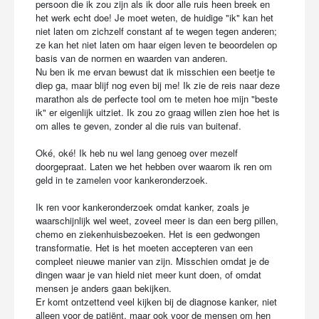
persoon die ik zou zijn als ik door alle ruis heen breek en
het werk echt doe! Je moet weten, de huidige "ik" kan het
niet laten om zichzelf constant af te wegen tegen anderen;
ze kan het niet laten om haar eigen leven te beoordelen op
basis van de normen en waarden van anderen.
Nu ben ik me ervan bewust dat ik misschien een beetje te
diep ga, maar blijf nog even bij me! Ik zie de reis naar deze
marathon als de perfecte tool om te meten hoe mijn "beste
ik" er eigenlijk uitziet. Ik zou zo graag willen zien hoe het is
om alles te geven, zonder al die ruis van buitenaf.
Oké, oké! Ik heb nu wel lang genoeg over mezelf
doorgepraat. Laten we het hebben over waarom ik ren om
geld in te zamelen voor kankeronderzoek.
Ik ren voor kankeronderzoek omdat kanker, zoals je
waarschijnlijk wel weet, zoveel meer is dan een berg pillen,
chemo en ziekenhuisbezoeken. Het is een gedwongen
transformatie. Het is het moeten accepteren van een
compleet nieuwe manier van zijn. Misschien omdat je de
dingen waar je van hield niet meer kunt doen, of omdat
mensen je anders gaan bekijken.
Er komt ontzettend veel kijken bij de diagnose kanker, niet
alleen voor de patiënt, maar ook voor de mensen om hen