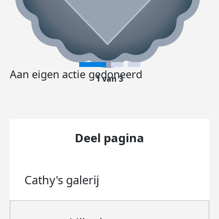
Aan eigen actie gedoneerd
1 van 3
Deel pagina
Cathy's
galerij