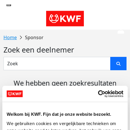
Sponsor
Zoek een deelnemer
We hebben geen zoekresultaten
gevonden
Acties
Welkom bij KWF. Fijn dat je onze website bezoekt.
Actiematerialen
We gebruiken cookies en vergelijkbare technieken om 
Evenementen