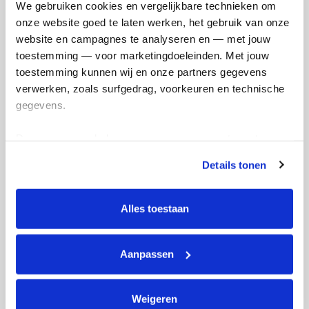
We gebruiken cookies en vergelijkbare technieken om 
Creditcard
onze website goed te laten werken, het gebruik van onze 
website en campagnes te analyseren en — met jouw 
Referentie
toestemming — voor marketingdoeleinden. Met jouw 
toestemming kunnen wij en onze partners gegevens 
verwerken, zoals surfgedrag, voorkeuren en technische 
gegevens.
Deze gegevens helpen ons om campagnes te meten, 
prestaties te verbeteren en relevante KWF-content te 
Details tonen
Ik wil bijdragen aan de transactiekosten
tonen. Je kunt je toestemming op elk moment wijzigen of 
en betaal €0.75 extra.
intrekken via Cookie instellingen onderaan de pagina. De 
lijst met cookies is te vinden in het tabblad “details”.
Alles toestaan
Doneer nu
Aanpassen
Weigeren
Opgehaald
Streefbedrag