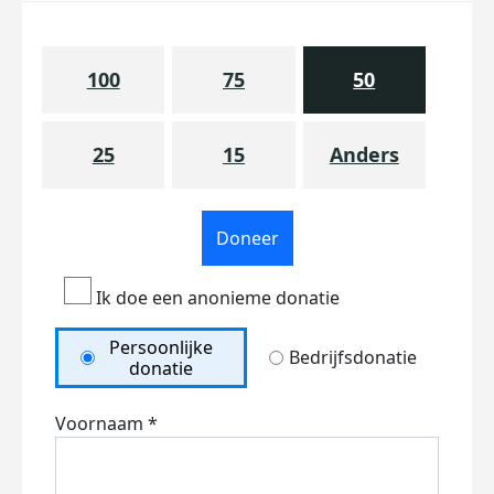
100
75
50
25
15
Anders
Doneer
Ik doe een anonieme donatie
Persoonlijke
Bedrijfsdonatie
donatie
Voornaam *