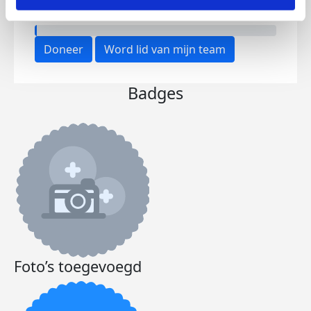
€0
€200
Doneer
Word lid van mijn team
Badges
Foto’s toegevoegd