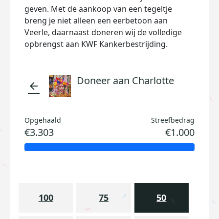
geven. Met de aankoop van een tegeltje
breng je niet alleen een eerbetoon aan
Veerle, daarnaast doneren wij de volledige
opbrengst aan KWF Kankerbestrijding.
Doneer aan Charlotte
arrow_back
Opgehaald
Streefbedrag
€3.303
€1.000
100
75
50