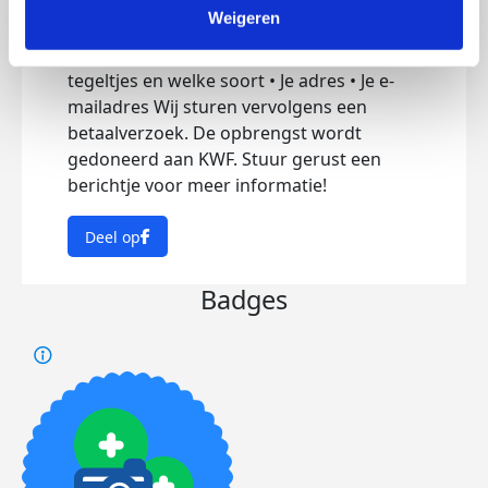
kunnen zelf afgegeven worden Buiten
Weigeren
Sittard: €4,50 verzendkosten Een tegeltje
bestellen? Stuur een DM met: • Het aantal
tegeltjes en welke soort • Je adres • Je e-
mailadres Wij sturen vervolgens een
betaalverzoek. De opbrengst wordt
gedoneerd aan KWF. Stuur gerust een
berichtje voor meer informatie!
Deel op
Badges