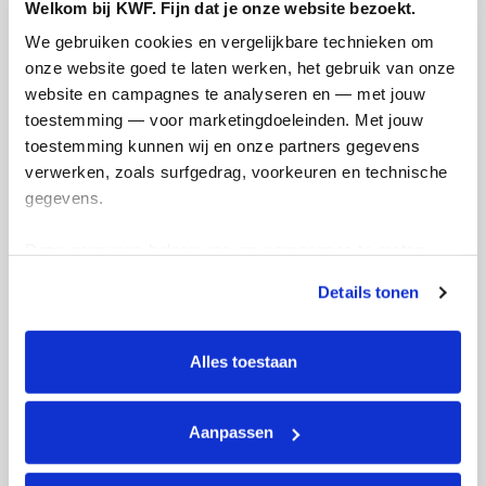
Welkom bij KWF. Fijn dat je onze website bezoekt.
We gebruiken cookies en vergelijkbare technieken om 
onze website goed te laten werken, het gebruik van onze 
website en campagnes te analyseren en — met jouw 
toestemming — voor marketingdoeleinden. Met jouw 
toestemming kunnen wij en onze partners gegevens 
verwerken, zoals surfgedrag, voorkeuren en technische 
gegevens.
Deze gegevens helpen ons om campagnes te meten, 
prestaties te verbeteren en relevante KWF-content te 
Details tonen
tonen. Je kunt je toestemming op elk moment wijzigen of 
intrekken via Cookie instellingen onderaan de pagina. De 
lijst met cookies is te vinden in het tabblad “details”.
Alles toestaan
Er zijn 3 verschillende soorten tegeltjes
Aanpassen
verkrijgbaar. €10 per tegeltje (doneren wij
volledig aan KWF) Bestellingen in Sittard