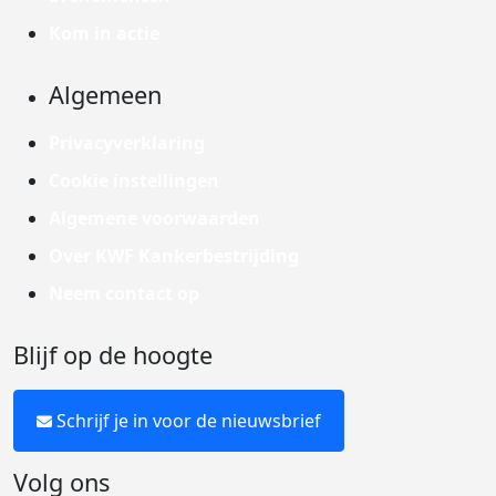
Kom in actie
Algemeen
Privacyverklaring
Cookie instellingen
Algemene voorwaarden
Over KWF Kankerbestrijding
Neem contact op
Blijf op de hoogte
Schrijf je in voor de nieuwsbrief
Volg ons