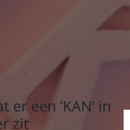
 er een ’KAN’ in
r zit