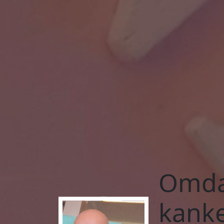
Omdat
kanke