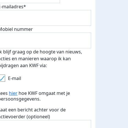
E-mailadres*
Mobiel nummer
Ik blijf graag op de hoogte van nieuws,
acties en manieren waarop ik kan
bijdragen aan KWF via:
E-mail
Lees
hier
hoe KWF omgaat met je
persoonsgegevens.
Laat een bericht achter voor de
actievoerder (optioneel)