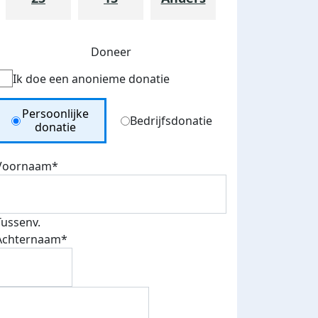
Doneer
Ik doe een anonieme donatie
Donation Type
Persoonlijke
Bedrijfsdonatie
donatie
Voornaam*
Tussenv.
Achternaam*