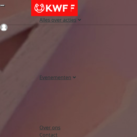
Alles over acties
Login
Evenementen
Over ons
Contact