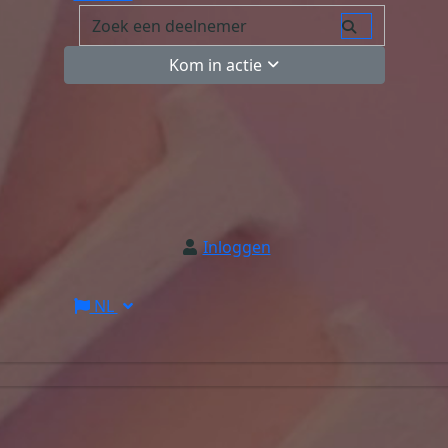
Kom in actie
Inloggen
NL