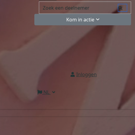
Kom in actie
Inloggen
NL