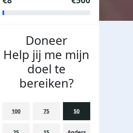
€8
€500
Doneer
Help jij me mijn
doel te
bereiken?
100
75
50
25
15
Anders