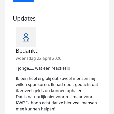
Updates
Bedankt!
Kwf
woensdag 22 april 2026
woen
Tjonge..... wat een reacties!!!
Kijk
vanm
Ik ben heel erg blij dat zoveel mensen mij
gekr
willen sponsoren. Ik had nooit gedacht dat
Koni
ik zoveel geld zou kunnen ophalen!
Dat is natuurlijk niet voor mij maar voor
(Zie f
KWF! Ik hoop echt dat ze hier veel mensen
mee kunnen helpen!
Ze g