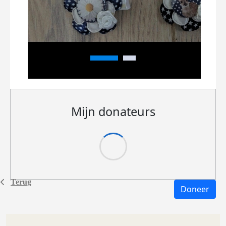
Mijn donateurs
Terug
Doneer