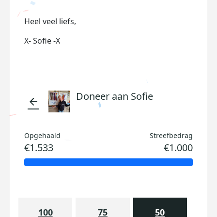
Heel veel liefs,
X- Sofie -X
Doneer aan Sofie
arrow_back
Opgehaald
Streefbedrag
€1.533
€1.000
100
75
50