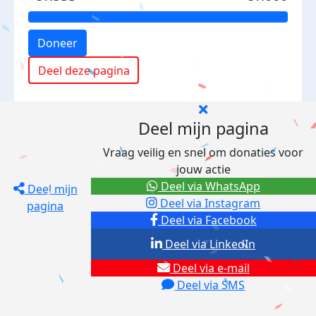
Doneer
Deel deze pagina
Deel mijn pagina
Vraag veilig en snel om donaties voor
jouw actie
Deel via WhatsApp
Deel mijn
Deel via Instagram
pagina
Deel via Facebook
Deel via LinkedIn
Deel via e-mail
Deel via SMS