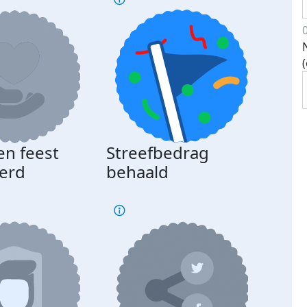
en feest
Streefbedrag
erd
behaald