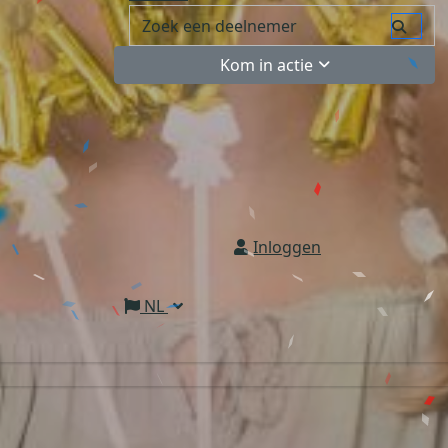
Kom in actie
Inloggen
NL