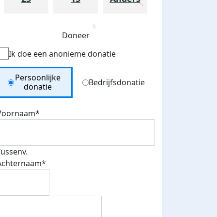
Doneer
Ik doe een anonieme donatie
Donation Type
Persoonlijke
Bedrijfsdonatie
donatie
Voornaam*
Tussenv.
Achternaam*