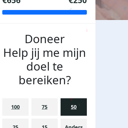
€656
€250
Doneer
Help jij me mijn
doel te
bereiken?
100
75
50
25
15
Anders