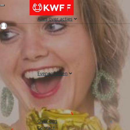
Alles over acties
Login
Evenementen
Over ons
Contact