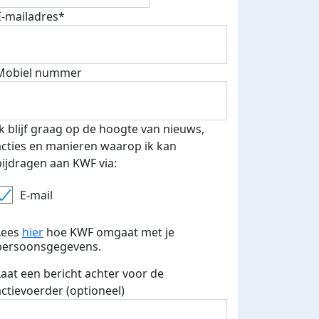
E-mailadres*
Mobiel nummer
Ik blijf graag op de hoogte van nieuws,
acties en manieren waarop ik kan
bijdragen aan KWF via:
E-mail
Lees
hier
hoe KWF omgaat met je
persoonsgegevens.
Laat een bericht achter voor de
actievoerder (optioneel)