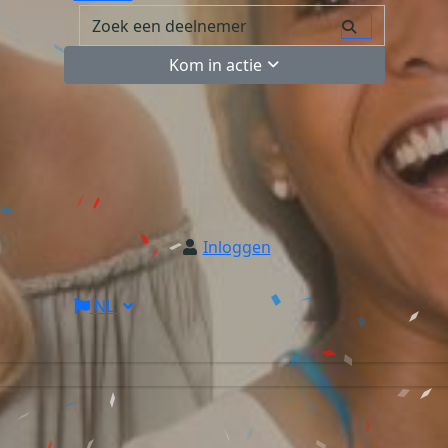
Kom in actie
Inloggen
NL