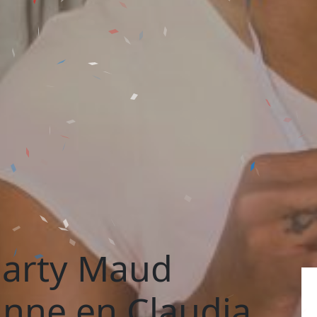
party Maud
nne en Claudia