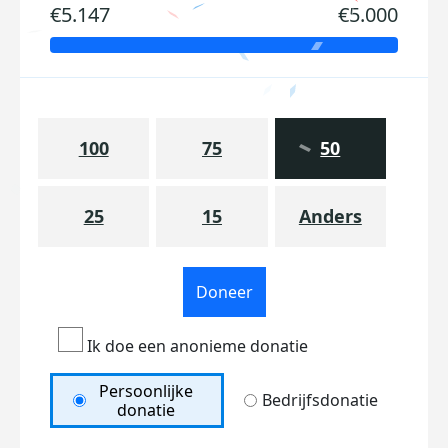
€5.147
€5.000
100
75
50
25
15
Anders
Doneer
Ik doe een anonieme donatie
Persoonlijke
Bedrijfsdonatie
donatie