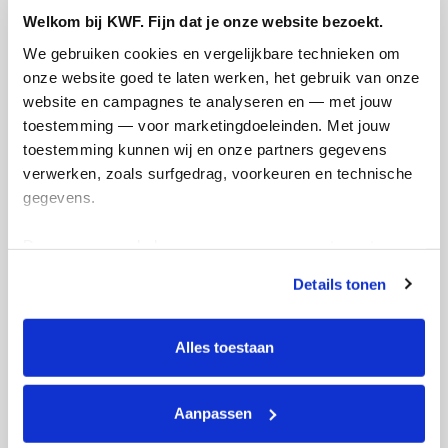
Welkom bij KWF. Fijn dat je onze website bezoekt.
Creditcard
We gebruiken cookies en vergelijkbare technieken om 
Referentie
onze website goed te laten werken, het gebruik van onze 
website en campagnes te analyseren en — met jouw 
toestemming — voor marketingdoeleinden. Met jouw 
toestemming kunnen wij en onze partners gegevens 
verwerken, zoals surfgedrag, voorkeuren en technische 
gegevens.
Deze gegevens helpen ons om campagnes te meten, 
Ik wil bijdragen aan de transactiekosten
prestaties te verbeteren en relevante KWF-content te 
en betaal €0.75 extra.
Details tonen
tonen. Je kunt je toestemming op elk moment wijzigen of 
intrekken via Cookie instellingen onderaan de pagina. De 
Doneer nu
lijst met cookies is te vinden in het tabblad “details”.
Alles toestaan
Aanpassen
Opgehaald
Streefbedrag