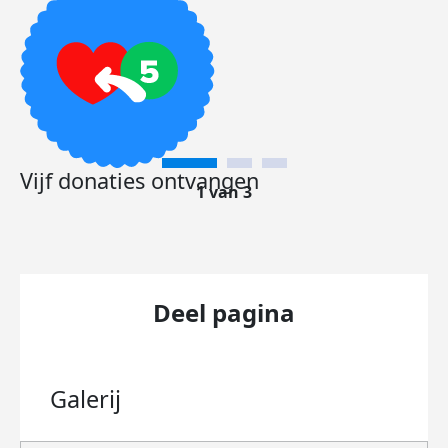
Vijf donaties ontvangen
1 van 3
Deel pagina
Galerij