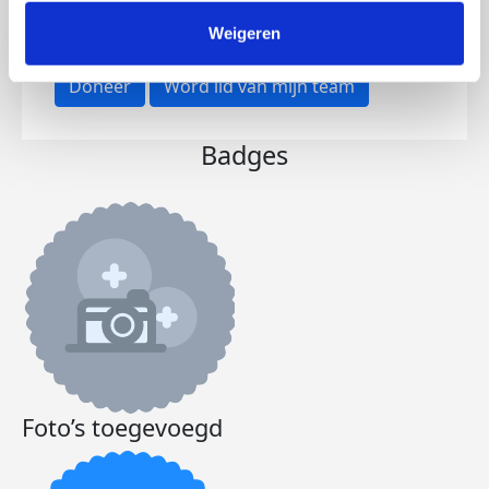
€438
€500
Weigeren
Doneer
Word lid van mijn team
Badges
Foto’s toegevoegd