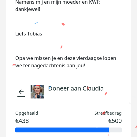
Namens mij en mijn moeder en KWF:
dankjewel!
Liefs Tobias
Opa we missen je en deze vierdaagse lopen
we ter nagedachtenis aan jou!
Doneer aan Claudia
arrow_back
Opgehaald
Streefbedrag
€438
€500