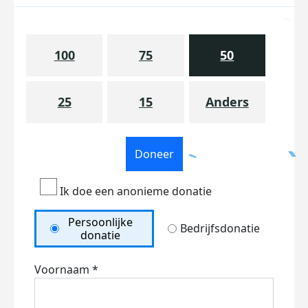
100
75
50
25
15
Anders
Doneer
Ik doe een anonieme donatie
Persoonlijke
Bedrijfsdonatie
donatie
Voornaam *