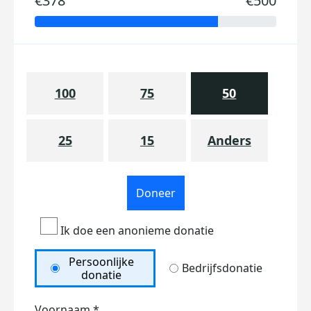
€378
€500
100
75
50
25
15
Anders
Doneer
Ik doe een anonieme donatie
Persoonlijke
Bedrijfsdonatie
donatie
Voornaam *