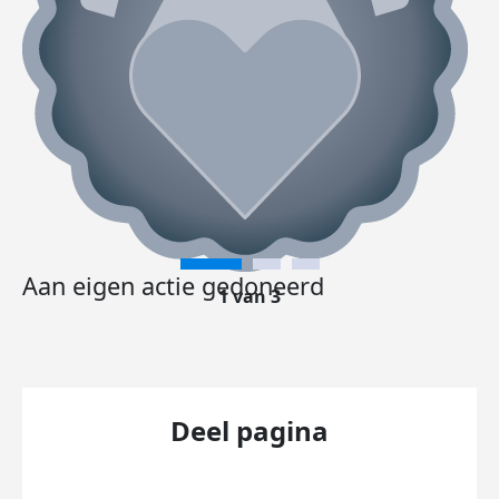
Aan eigen actie gedoneerd
1 van 3
Deel pagina