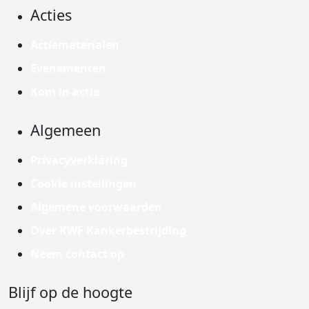
Acties
Actiematerialen
Evenementen
Kom in actie
Algemeen
Privacyverklaring
Cookie instellingen
Algemene voorwaarden
Over KWF Kankerbestrijding
Neem contact op
Blijf op de hoogte