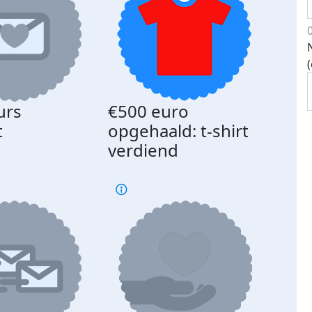
urs
€500 euro
Gede
t
opgehaald: t-shirt
med
verdiend