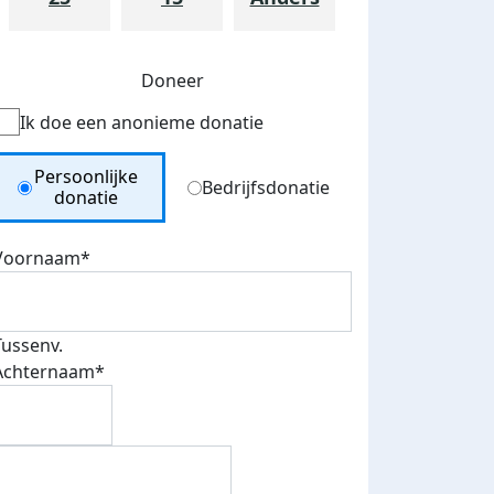
Doneer
Ik doe een anonieme donatie
Donation Type
Persoonlijke
Bedrijfsdonatie
donatie
Voornaam*
Tussenv.
Achternaam*