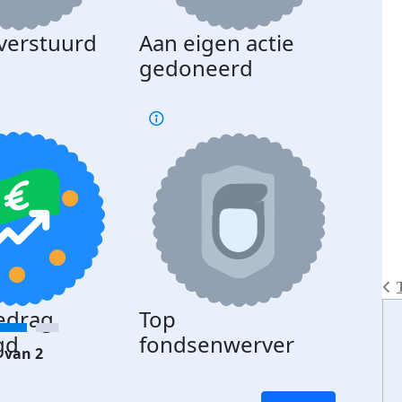
 verstuurd
Aan eigen actie
gedoneerd
edrag
Top
gd
fondsenwerver
 van 2