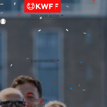
Alles over acties
Login
Evenementen
Over ons
Contact