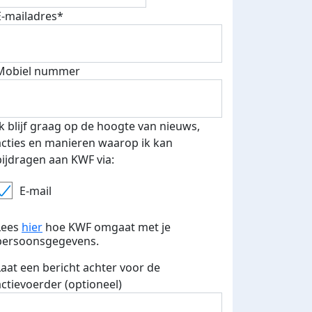
E-mailadres*
Mobiel nummer
Ik blijf graag op de hoogte van nieuws,
acties en manieren waarop ik kan
bijdragen aan KWF via:
E-mail
Lees
hier
hoe KWF omgaat met je
persoonsgegevens.
Laat een bericht achter voor de
actievoerder (optioneel)