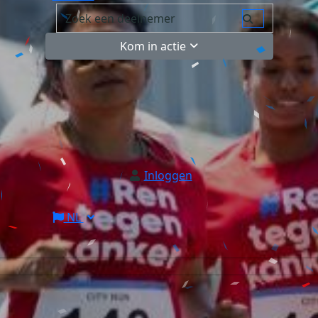
Kom in actie
Inloggen
NL