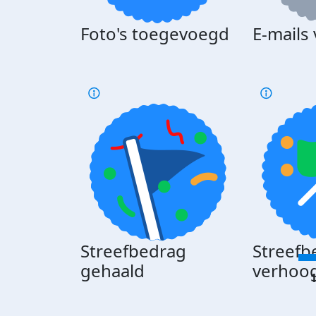
Foto's toegevoegd
E-mails
Streefbedrag
Streefb
gehaald
verhoo
1