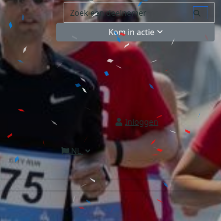
Kom in actie
Inloggen
NL