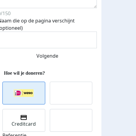
0/150
Naam die op de pagina verschijnt
(optioneel)
Eerste 5 donaties
eld op social
ontvangen
Volgende
ia
Creditcard
Referentie