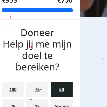
€953
€750
Doneer
Help jij me mijn
doel te
bereiken?
100
75
50
25
15
Anders