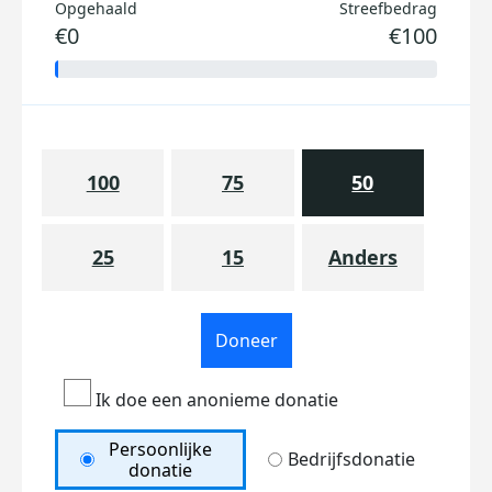
Opgehaald
Streefbedrag
€0
€100
100
75
50
25
15
Anders
Doneer
Ik doe een anonieme donatie
Persoonlijke
Bedrijfsdonatie
donatie