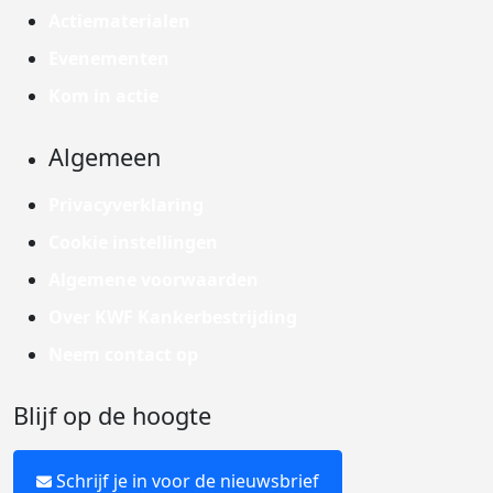
Actiematerialen
Evenementen
Kom in actie
Algemeen
Privacyverklaring
Cookie instellingen
Algemene voorwaarden
Over KWF Kankerbestrijding
Neem contact op
Blijf op de hoogte
Schrijf je in voor de nieuwsbrief