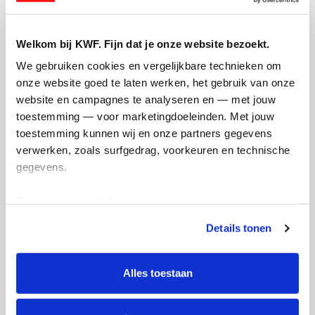
Doneer
Welkom bij KWF. Fijn dat je onze website bezoekt.
We gebruiken cookies en vergelijkbare technieken om 
onze website goed te laten werken, het gebruik van onze 
Updates
website en campagnes te analyseren en — met jouw 
toestemming — voor marketingdoeleinden. Met jouw 
toestemming kunnen wij en onze partners gegevens 
verwerken, zoals surfgedrag, voorkeuren en technische 
gegevens.
Samen hardlopen
Deze gegevens helpen ons om campagnes te meten, 
woensdag 15 april 2026
prestaties te verbeteren en relevante KWF-content te 
Details tonen
Geïnspireerd door de Enschede marathon
tonen. Je kunt je toestemming op elk moment wijzigen of 
hebben we besloten om in september de
intrekken via Cookie instellingen onderaan de pagina. De 
singelloop te doen. Na een dag waren we
lijst met cookies is te vinden in het tabblad “details”.
Alles toestaan
al met tien mensen, dus waarom dan niet
meteen geld ophalen voor het KWF!
Samen kunnen we vast een mooi bedrag