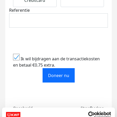
Creditcard
Referentie
Ik wil bijdragen aan de transactiekosten
en betaal €0.75 extra.
Doneer nu
Opgehaald
Streefbedrag
€16
€1.000