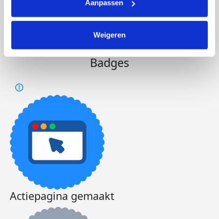
Aanpassen
ophalen!
Deel op
Weigeren
Badges
Actiepagina gemaakt