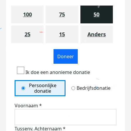
100
75
50
25
15
Anders
Doneer
Ik doe een anonieme donatie
Persoonlijke
Bedrijfsdonatie
donatie
Voornaam *
Tussenv.
Achternaam *