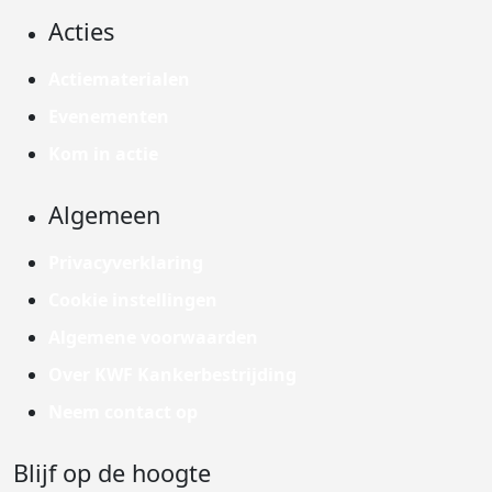
Acties
Actiematerialen
Evenementen
Kom in actie
Algemeen
Privacyverklaring
Cookie instellingen
Algemene voorwaarden
Over KWF Kankerbestrijding
Neem contact op
Blijf op de hoogte