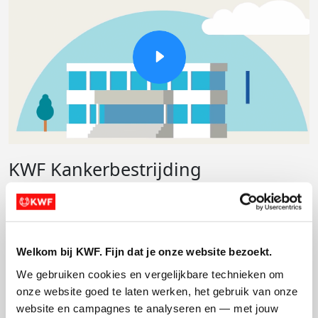
KWF Kankerbestrijding
Kanker raakt ons allemaal. Jaarlijks sterven er zo'n
45.000 mensen als gevolg van kanker. De ziekte is
hiermee in Nederland doodsoorzaak nummer één.
Welkom bij KWF. Fijn dat je onze website bezoekt.
Minder kanker, meer genezing en een betere kwaliteit
We gebruiken cookies en vergelijkbare technieken om 
van leven voor kankerpatiënten. Dat is het doel van
onze website goed te laten werken, het gebruik van onze 
KWF Kankerbestrijding.
website en campagnes te analyseren en — met jouw 