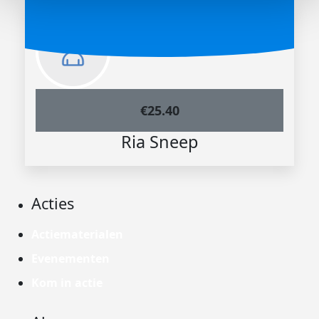
€
25.40
Ria Sneep
Acties
Actiematerialen
Evenementen
Kom in actie