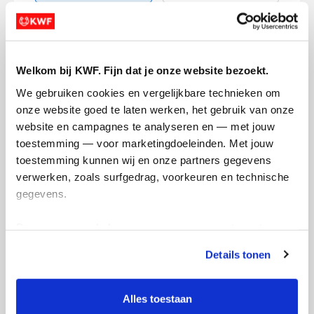
Creditcard
Welkom bij KWF. Fijn dat je onze website bezoekt.
Referentie
We gebruiken cookies en vergelijkbare technieken om 
onze website goed te laten werken, het gebruik van onze 
website en campagnes te analyseren en — met jouw 
toestemming — voor marketingdoeleinden. Met jouw 
toestemming kunnen wij en onze partners gegevens 
verwerken, zoals surfgedrag, voorkeuren en technische 
gegevens.
Ik wil bijdragen aan de transactiekosten
en betaal €0.75 extra.
Deze gegevens helpen ons om campagnes te meten, 
prestaties te verbeteren en relevante KWF-content te 
Doneer nu
Details tonen
tonen. Je kunt je toestemming op elk moment wijzigen of 
intrekken via Cookie instellingen onderaan de pagina. De 
lijst met cookies is te vinden in het tabblad “details”.
Alles toestaan