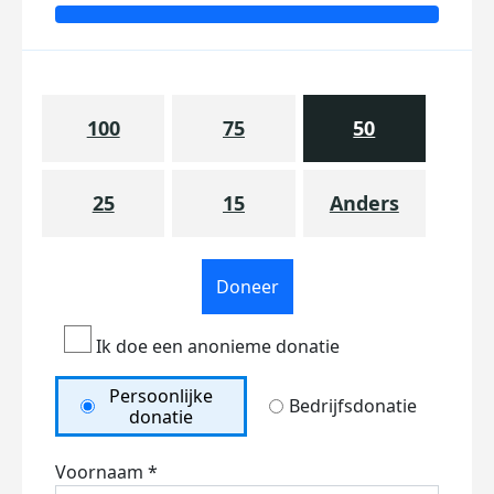
100
75
50
25
15
Anders
Doneer
Ik doe een anonieme donatie
Persoonlijke
Bedrijfsdonatie
donatie
Voornaam *