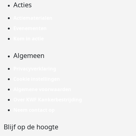
Acties
Actiematerialen
Evenementen
Kom in actie
Algemeen
Privacyverklaring
Cookie instellingen
Algemene voorwaarden
Over KWF Kankerbestrijding
Neem contact op
Blijf op de hoogte