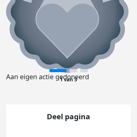
Aan eigen actie gedoneerd
1 van 3
Deel pagina