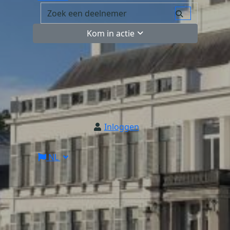
Kom in actie
Inloggen
NL