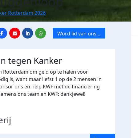
ruggenloop
nker Rotterdam 2026
Word lid van ons
team
en tegen Kanker
in Rotterdam
om geld op te halen voor
ig is, want maar liefst 1 op de 2 mensen in
ponsor ons en help KWF met de financiering
 Namens ons team en KWF: dankjewel!
erij