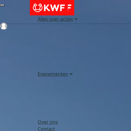
Alles over acties
Login
Evenementen
Over ons
Contact