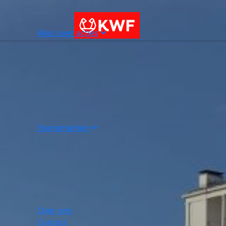
Alles over acties
Evenementen
Over ons
Contact