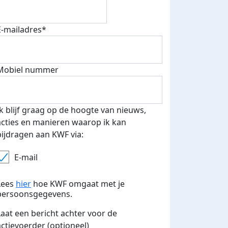
E-mailadres*
Mobiel nummer
Ik blijf graag op de hoogte van nieuws,
acties en manieren waarop ik kan
bijdragen aan KWF via:
E-mail
Lees
hier
hoe KWF omgaat met je
persoonsgegevens.
Laat een bericht achter voor de
actievoerder (optioneel)