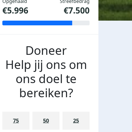
Opgehaald
Streefbedrag
€5.996
€7.500
Doneer
Help jij ons om
ons doel te
bereiken?
75
50
25