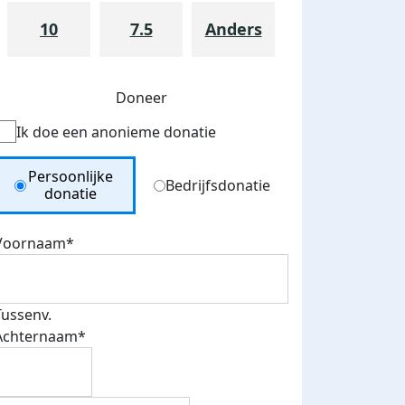
10
7.5
Anders
Doneer
Ik doe een anonieme donatie
Donation Type
Persoonlijke
Bedrijfsdonatie
donatie
Voornaam*
Tussenv.
Achternaam*