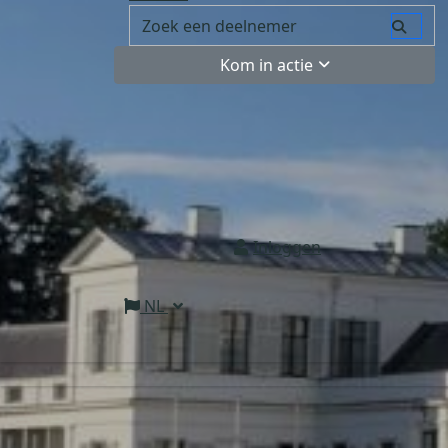
Kom in actie
Inloggen
NL