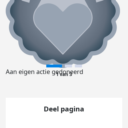
Aan eigen actie gedoneerd
1 van 3
Deel pagina