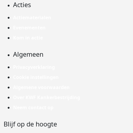
Acties
Actiematerialen
Evenementen
Kom in actie
Algemeen
Privacyverklaring
Cookie instellingen
Algemene voorwaarden
Over KWF Kankerbestrijding
Neem contact op
Blijf op de hoogte