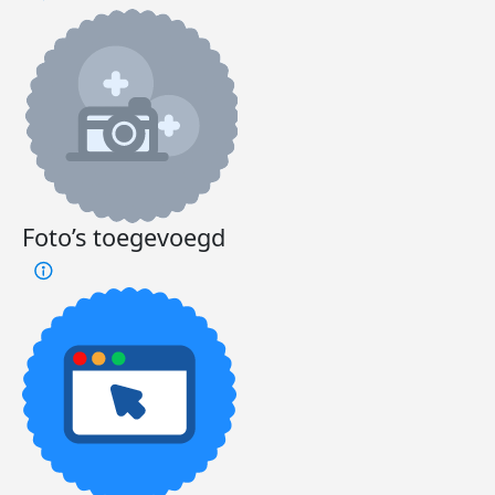
Foto’s toegevoegd
Dee