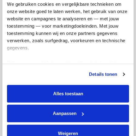
Naam die op de pagina verschijnt
We gebruiken cookies en vergelijkbare technieken om 
onze website goed te laten werken, het gebruik van onze 
website en campagnes te analyseren en — met jouw 
toestemming — voor marketingdoeleinden. Met jouw 
Volgende
toestemming kunnen wij en onze partners gegevens 
verwerken, zoals surfgedrag, voorkeuren en technische 
Volgende
gegevens.
Deze gegevens helpen ons om campagnes te meten, 
prestaties te verbeteren en relevante KWF-content te 
Details tonen
tonen. Je kunt je toestemming op elk moment wijzigen of 
intrekken via Cookie instellingen onderaan de pagina. De 
lijst met cookies is te vinden in het tabblad “details”.
Alles toestaan
Creditcard
Referentie
Aanpassen
Weigeren