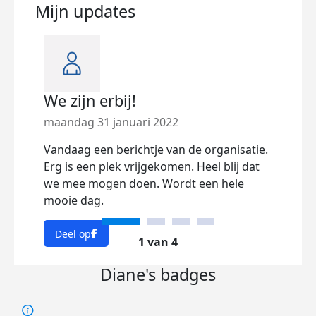
Mijn updates
We zijn erbij!
ver
mar
maandag 31 januari 2022
zond
Vandaag een berichtje van de organisatie.
Erg is een plek vrijgekomen. Heel blij dat
we mee mogen doen. Wordt een hele
mooie dag.
Deel op
1 van 4
Diane's badges