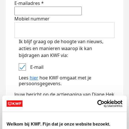
E-mailadres *
Mobiel nummer
Ik blijf graag op de hoogte van nieuws,
acties en manieren waarop ik kan
bijdragen aan KWF via:
E-mail
Lees
hier
hoe KWF omgaat met je
persoonsgegevens.
Jouw bericht op de actiepagina van Diane Hek
(optioneel)
Welkom bij KWF. Fijn dat je onze website bezoekt.
0/150