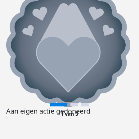
Aan eigen actie gedoneerd
1 van 3