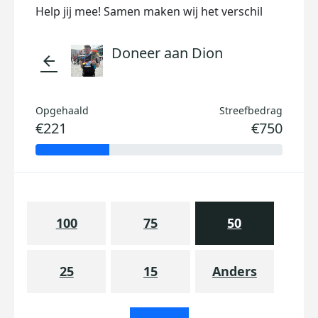
Help jij mee! Samen maken wij het verschil
Doneer aan Dion
arrow_back
Opgehaald
Streefbedrag
€221
€750
100
75
50
25
15
Anders