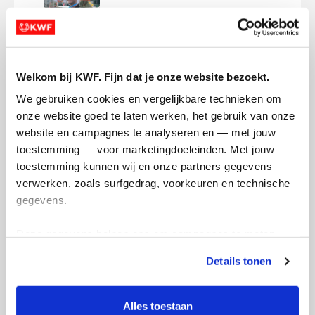
Halve marathon
vrijdag 19 juni 2026
Welkom bij KWF. Fijn dat je onze website bezoekt.
We gebruiken cookies en vergelijkbare technieken om 
Laatste lange duurloop gehad in mijn weg
onze website goed te laten werken, het gebruik van onze 
naar de halve marathon van volgende
website en campagnes te analyseren en — met jouw 
week! Wish me luck
toestemming — voor marketingdoeleinden. Met jouw 
toestemming kunnen wij en onze partners gegevens 
Deel op
verwerken, zoals surfgedrag, voorkeuren en technische 
gegevens.
Dion's badges
Deze gegevens helpen ons om campagnes te meten, 
prestaties te verbeteren en relevante KWF-content te 
Details tonen
tonen. Je kunt je toestemming op elk moment wijzigen of 
intrekken via Cookie instellingen onderaan de pagina. De 
lijst met cookies is te vinden in het tabblad “details”.
Alles toestaan