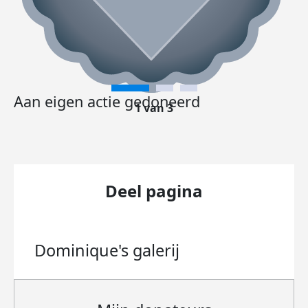
Aan eigen actie gedoneerd
1 van 3
Deel pagina
Dominique's
galerij