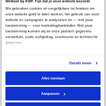
Welkom bij KWF. Fijn dat je onze website bezoekt.
Deel op
We gebruiken cookies en vergelijkbare technieken om 
onze website goed te laten werken, het gebruik van onze 
Dominique's badges
website en campagnes te analyseren en — met jouw 
toestemming — voor marketingdoeleinden. Met jouw 
toestemming kunnen wij en onze partners gegevens 
verwerken, zoals surfgedrag, voorkeuren en technische 
gegevens.
Deze gegevens helpen ons om campagnes te meten, 
prestaties te verbeteren en relevante KWF-content te 
Details tonen
tonen. Je kunt je toestemming op elk moment wijzigen of 
intrekken via Cookie instellingen onderaan de pagina. De 
lijst met cookies is te vinden in het tabblad “details”.
Alles toestaan
Aanpassen