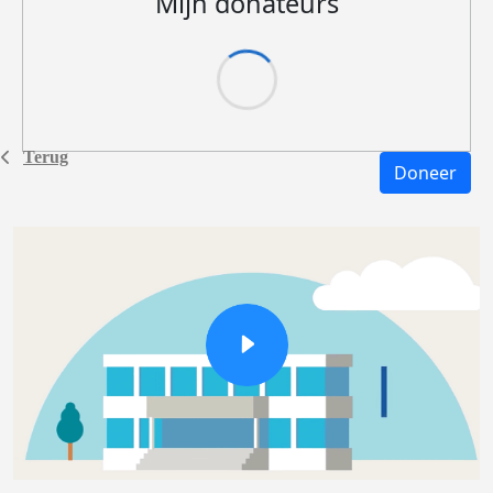
Mijn donateurs
Terug
Doneer