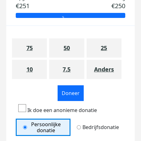
€251
€250
75
50
25
10
7.5
Anders
Doneer
Ik doe een anonieme donatie
Persoonlijke
Bedrijfsdonatie
donatie