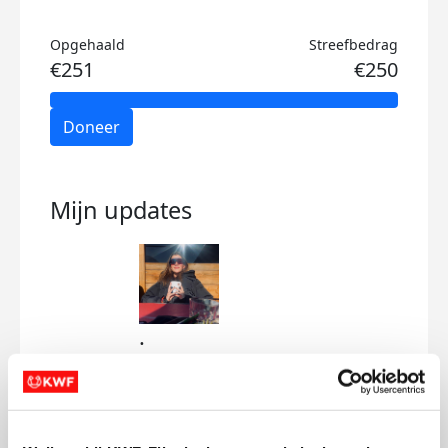
Opgehaald
Streefbedrag
€251
€250
Doneer
Mijn updates
.
dinsdag 10 februari
2026
.