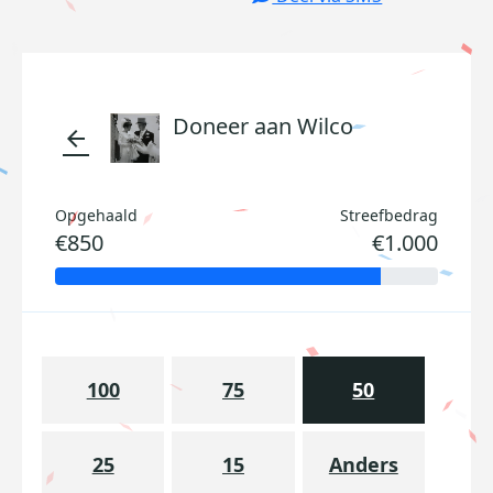
Doneer aan Wilco
arrow_back
Opgehaald
Streefbedrag
€850
€1.000
100
75
50
25
15
Anders