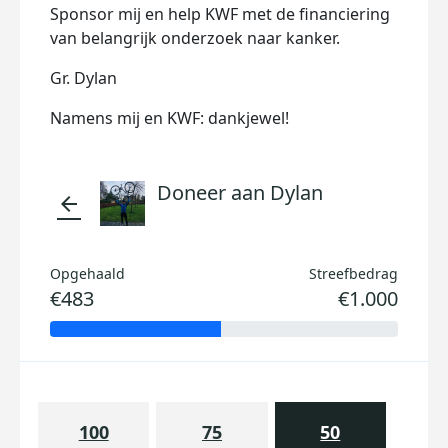
Sponsor mij en help KWF met de financiering
van belangrijk onderzoek naar kanker.
Gr. Dylan
Namens mij en KWF: dankjewel!
Doneer aan Dylan
arrow_back
Opgehaald
Streefbedrag
€483
€1.000
100
75
50