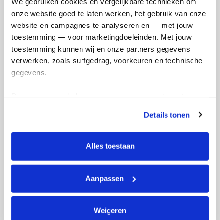
Creditcard
We gebruiken cookies en vergelijkbare technieken om 
onze website goed te laten werken, het gebruik van onze 
Referentie
website en campagnes te analyseren en — met jouw 
toestemming — voor marketingdoeleinden. Met jouw 
toestemming kunnen wij en onze partners gegevens 
verwerken, zoals surfgedrag, voorkeuren en technische 
gegevens.
Deze gegevens helpen ons om campagnes te meten, 
prestaties te verbeteren en relevante KWF-content te 
Ik wil bijdragen aan de transactiekosten
Details tonen
tonen. Je kunt je toestemming op elk moment wijzigen of 
en betaal €0.75 extra.
intrekken via Cookie instellingen onderaan de pagina. De 
Doneer nu
lijst met cookies is te vinden in het tabblad “details”.
Alles toestaan
Aanpassen
Opgehaald
Streefbedrag
Weigeren
€931
€950