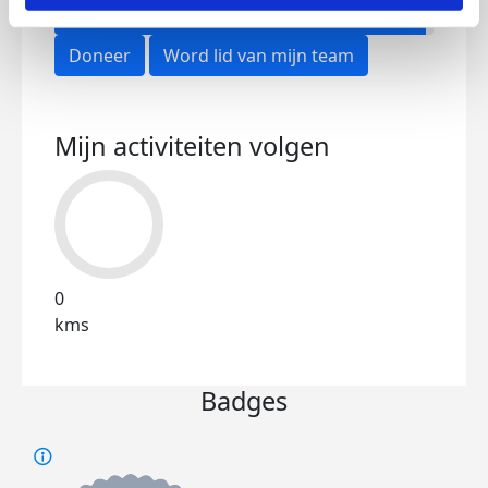
Doneer
Word lid van mijn team
Mijn activiteiten volgen
0
kms
Badges