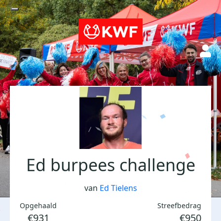
Ed burpees challenge
van
Ed Tielens
Opgehaald
Streefbedrag
€931
€950