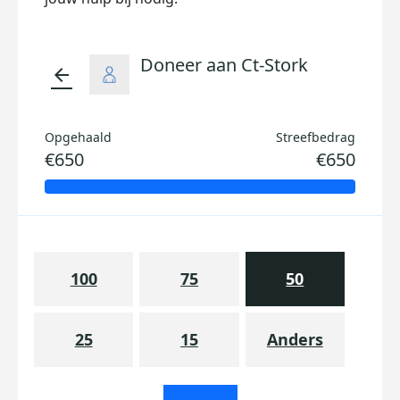
Doneer aan Ct-Stork
arrow_back
Opgehaald
Streefbedrag
€650
€650
100
75
50
25
15
Anders