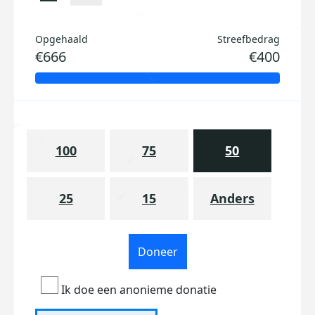
Opgehaald
Streefbedrag
€666
€400
100
75
50
25
15
Anders
Doneer
Ik doe een anonieme donatie