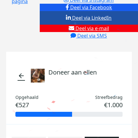
Deel via Instagram
pagina
Deel via Facebook
Deel via LinkedIn
Deel via e-mail
Deel via SMS
Doneer aan ellen
arrow_back
Opgehaald
Streefbedrag
€527
€1.000