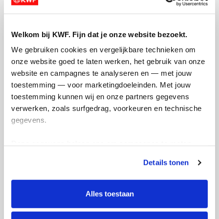
ook nog een vraagje: Komen jullie ook op
Koningsdag?
Welkom bij KWF. Fijn dat je onze website bezoekt.
We gebruiken cookies en vergelijkbare technieken om 
onze website goed te laten werken, het gebruik van onze 
website en campagnes te analyseren en — met jouw 
toestemming — voor marketingdoeleinden. Met jouw 
groetjes,
toestemming kunnen wij en onze partners gegevens 
verwerken, zoals surfgedrag, voorkeuren en technische 
Ellen en Tara
gegevens.
Deel op
Deze gegevens helpen ons om campagnes te meten, 
prestaties te verbeteren en relevante KWF-content te 
Badges
Details tonen
tonen. Je kunt je toestemming op elk moment wijzigen of 
intrekken via Cookie instellingen onderaan de pagina. De 
lijst met cookies is te vinden in het tabblad “details”.
Alles toestaan