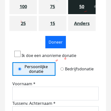
100
75
50
25
15
Anders
Doneer
Ik doe een anonieme donatie
Persoonlijke
Bedrijfsdonatie
donatie
Voornaam *
Tussenv.
Achternaam *