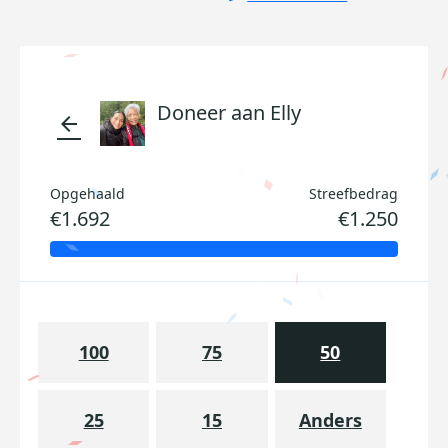
Doneer aan Elly
arrow_back
Opgehaald
Streefbedrag
€1.692
€1.250
100
75
50
25
15
Anders