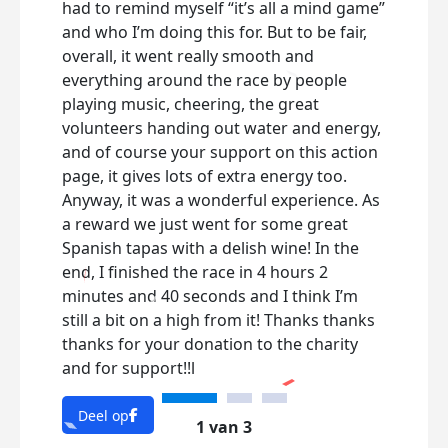
had to remind myself “it’s all a mind game”
sessi
and who I’m doing this for. But to be fair,
with a
overall, it went really smooth and
Than
everything around the race by people
dona
playing music, cheering, the great
your
volunteers handing out water and energy,
a hea
and of course your support on this action
for a
page, it gives lots of extra energy too.
and 
Anyway, it was a wonderful experience. As
espec
a reward we just went for some great
Spanish tapas with a delish wine! In the
Dee
end, I finished the race in 4 hours 2
minutes and 40 seconds and I think I’m
still a bit on a high from it! Thanks thanks
thanks for your donation to the charity
and for support!!l
Deel op
1 van 3