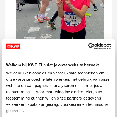
Here we goooo! 🏃🏻‍♀️ This morning we had
Here 
agreed to meet for an early breakfast at
Toda
6am in order to have plenty of time to get
whic
Welkom bij KWF. Fijn dat je onze website bezoekt.
ready, and to arrive timely to drop our
Barc
stuff at the wardrobe and have a very light
whic
We gebruiken cookies en vergelijkbare technieken om 
run towards the starting point. What a fun
run t
onze website goed te laten werken, het gebruik van onze 
vibe in the city already in the AM. You
the 
website en campagnes te analyseren en — met jouw 
could spot runners everywhere and
after
toestemming — voor marketingdoeleinden. Met jouw 
people would start conversations if it’s
offer
toestemming kunnen wij en onze partners gegevens 
your first full marathon or where you
great
verwerken, zoals surfgedrag, voorkeuren en technische 
come from.. Jonas starting time was 15
out, 
gegevens.