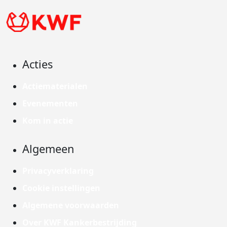
Acties
Actiematerialen
Evenementen
Kom in actie
Algemeen
Privacyverklaring
Cookie instellingen
Algemene voorwaarden
Over KWF Kankerbestrijding