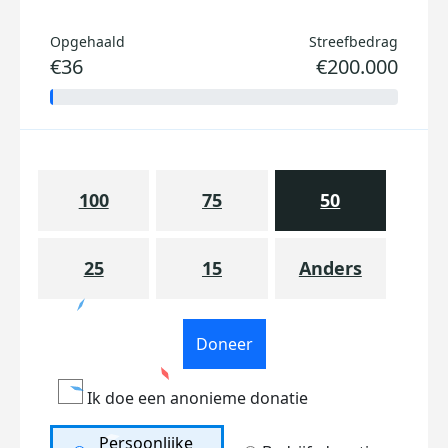
Opgehaald
Streefbedrag
€36
€200.000
100
75
50
25
15
Anders
Doneer
Ik doe een anonieme donatie
Persoonlijke