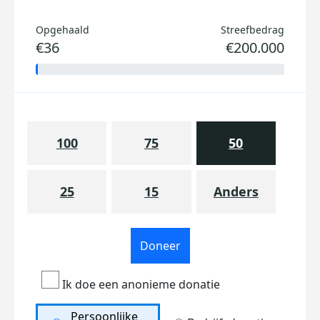
Opgehaald
Streefbedrag
€36
€200.000
100
75
50
25
15
Anders
Doneer
Ik doe een anonieme donatie
Persoonlijke