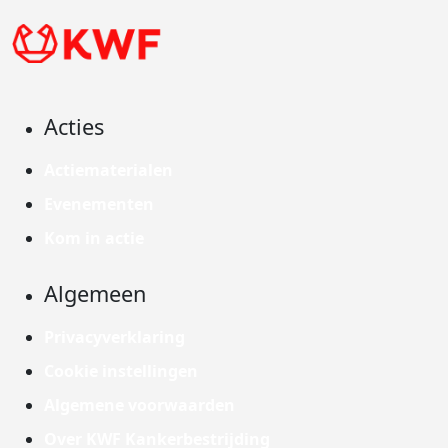
Acties
Actiematerialen
Evenementen
Kom in actie
Algemeen
Privacyverklaring
Cookie instellingen
Algemene voorwaarden
Over KWF Kankerbestrijding