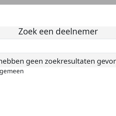
Zoek een deelnemer
hebben geen zoekresultaten gevo
lgemeen
ivacyverklaring
okie instellingen
gemene voorwaarden
er KWF Kankerbestrijding