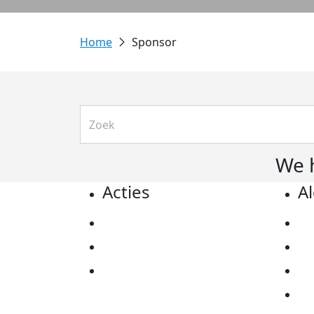
Sponsor
We 
Acties
A
Actiematerialen
Pr
Evenementen
Co
Kom in actie
Al
Ov