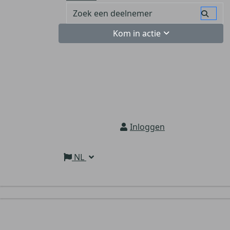
Kom in actie
Inloggen
NL