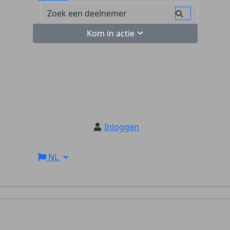
Kom in actie
Inloggen
NL