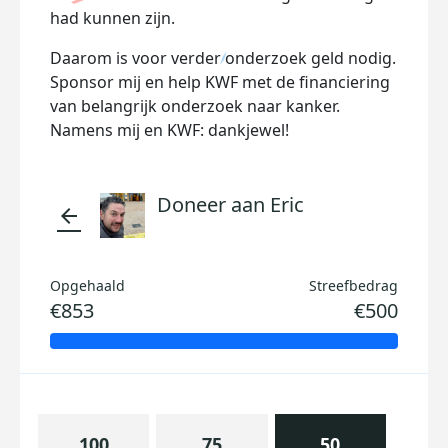
had kunnen zijn.
Daarom is voor verder onderzoek geld nodig.
Sponsor mij en help KWF met de financiering
van belangrijk onderzoek naar kanker.
Namens mij en KWF: dankjewel!
Doneer aan Eric
arrow_back
Opgehaald
Streefbedrag
€853
€500
100
75
50