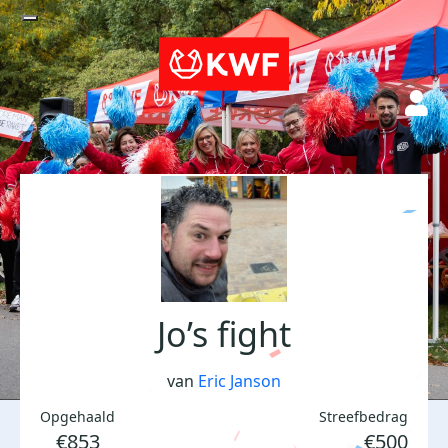
Jo’s fight
van
Eric Janson
Opgehaald
Streefbedrag
€853
€500