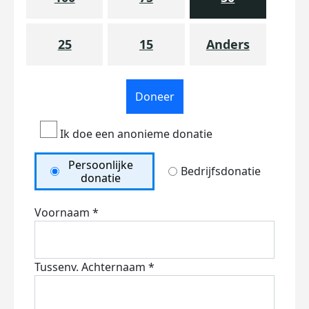
25
15
Anders
Doneer
Ik doe een anonieme donatie
Persoonlijke
Bedrijfsdonatie
donatie
Voornaam *
Tussenv.
Achternaam *