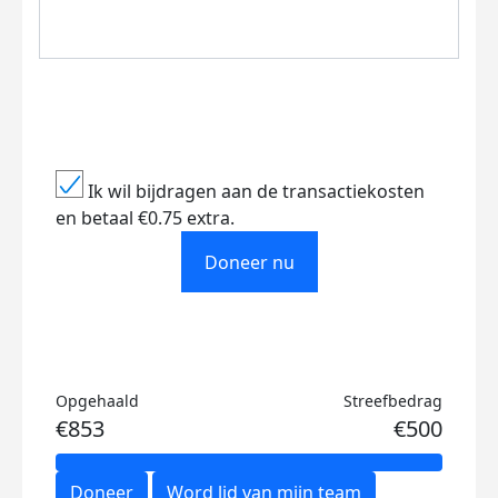
Ik wil bijdragen aan de transactiekosten
en betaal €0.75 extra.
Doneer nu
Opgehaald
Streefbedrag
€853
€500
Doneer
Word lid van mijn team