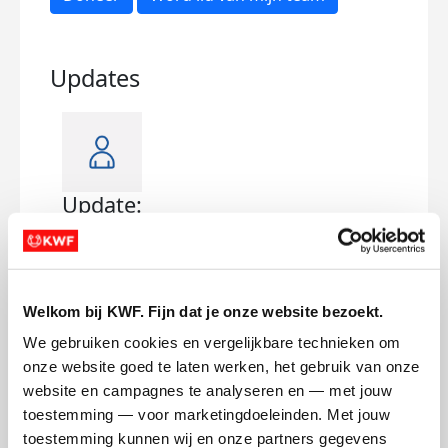
Updates
Update:
Bed
woensdag 4 februari 2026
dins
Vandaag 4 februari, precies 5 maanden
Aller
later, zitten we precies in dezelfde
iede
Welkom bij KWF. Fijn dat je onze website bezoekt.
wachtruimte, Mammografie van het Haga
hebb
We gebruiken cookies en vergelijkbare technieken om 
als waar waar we 4 september zaten voor
ik h
onze website goed te laten werken, het gebruik van onze 
de allereerste scan.
website en campagnes te analyseren en — met jouw 
Alleen nu zitten we er, om magneetjes aan
Voor 
toestemming — voor marketingdoeleinden. Met jouw 
te brengen ter voorbereiding op de
gist
toestemming kunnen wij en onze partners gegevens 
borstbesparende operatie die op 12