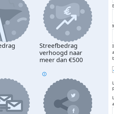
edrag
Streefbedrag
d
verhoogd naar
meer dan €500