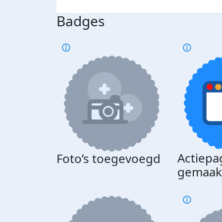
Badges
Actiepa
Foto’s toegevoegd
gemaak