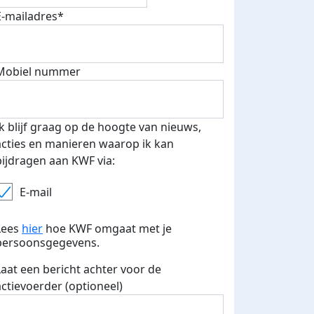
E-mailadres*
Mobiel nummer
Ik blijf graag op de hoogte van nieuws,
acties en manieren waarop ik kan
bijdragen aan KWF via:
E-mail
Lees
hier
hoe KWF omgaat met je
persoonsgegevens.
Laat een bericht achter voor de
actievoerder (optioneel)