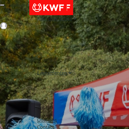
Alles over acties
Login
Evenementen
Over ons
Contact