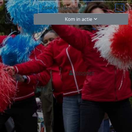
Kom in actie
Inloggen
NL