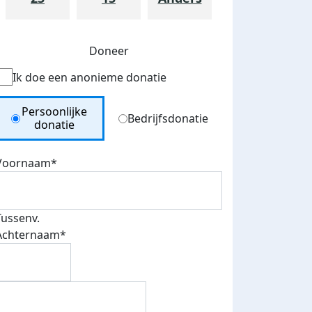
Doneer
Ik doe een anonieme donatie
Donation Type
Persoonlijke
Bedrijfsdonatie
donatie
Voornaam*
Tussenv.
teurs
Achternaam*
nkt