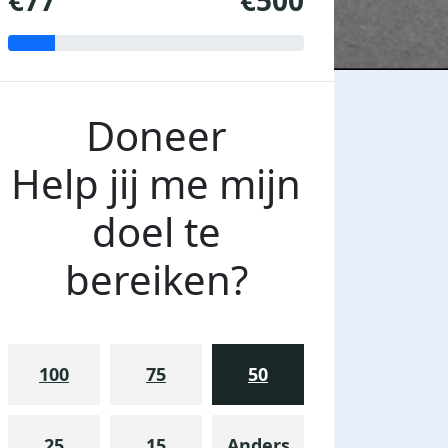
€77
€500
Doneer
Help jij me mijn
doel te
bereiken?
100
75
50
25
15
Anders