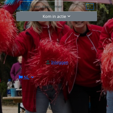
Kom in actie
Inloggen
NL