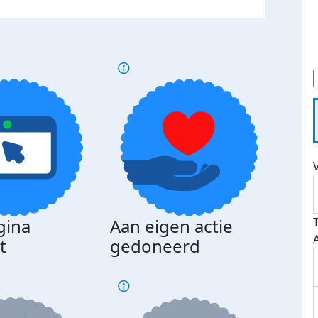
gina
Aan eigen actie
Dona
t
gedoneerd
beda