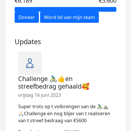
€6.189
€5.600
Doneer
Word lid van mijn team
Updates
Challenge 🚴🏽‍♂️👍en
Fin
streefbedrag gehaald🥰
woen
vrijdag 16 juni 2023
11 ju
mome
Super trots op t volbrengen van de 🚴🏽‍♂️⛰️
🙏🏻Challenge en nog blijer van t realiseren
Dee
van t streef bedraag van €5600