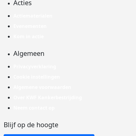
Acties
Actiematerialen
Evenementen
Kom in actie
Algemeen
Privacyverklaring
Cookie instellingen
Algemene voorwaarden
Over KWF Kankerbestrijding
Neem contact op
Blijf op de hoogte