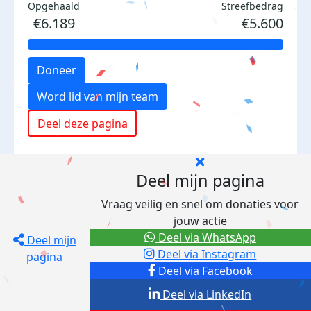
Opgehaald
Streefbedrag
€6.189
€5.600
Doneer
Word lid van mijn team
Deel deze pagina
Deel mijn pagina
Vraag veilig en snel om donaties voor
jouw actie
Deel via WhatsApp
Deel mijn
Deel via Instagram
pagina
Deel via Facebook
Deel via LinkedIn