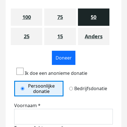
100
75
50
25
15
Anders
Doneer
Ik doe een anonieme donatie
Persoonlijke
Bedrijfsdonatie
donatie
Voornaam *