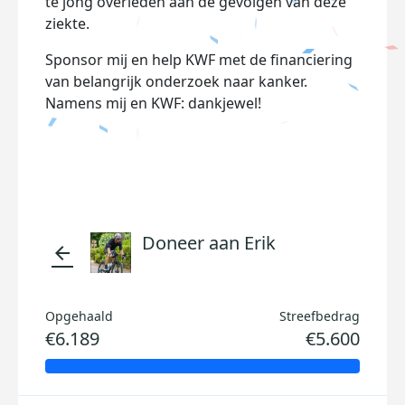
te jong overleden aan de gevolgen van deze
ziekte.
Sponsor mij en help KWF met de financiering
van belangrijk onderzoek naar kanker.
Namens mij en KWF: dankjewel!
Doneer aan Erik
arrow_back
Opgehaald
Streefbedrag
€6.189
€5.600